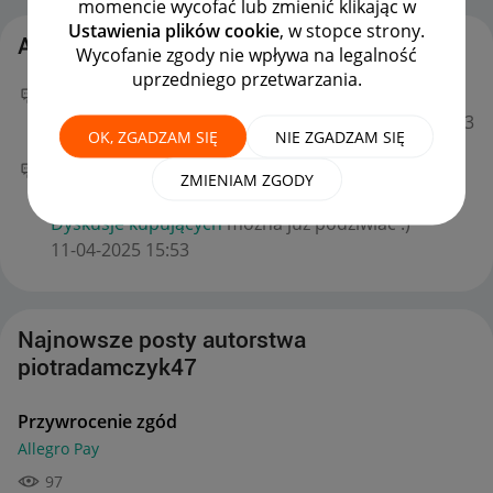
momencie wycofać lub zmienić klikając w
Ustawienia plików cookie
, w stopce strony.
Aktywność piotradamczyk47
Wycofanie zgody nie wpływa na legalność
uprzedniego przetwarzania.
Twój nowy wpis
Przywrocenie zgód
na forum
Allegro Pay
można już podziwiać :)
‎07-07-2026
14:43
OK, ZGADZAM SIĘ
NIE ZGADZAM SIĘ
Twój nowy wpis
Czy mozna odzyskac
ZMIENIAM ZGODY
przeteminowany kupon znizkowy
na forum
Dyskusje kupujących
można już podziwiać :)
‎11-04-2025
15:53
Najnowsze posty autorstwa
piotradamczyk47
Przywrocenie zgód
Allegro Pay
97