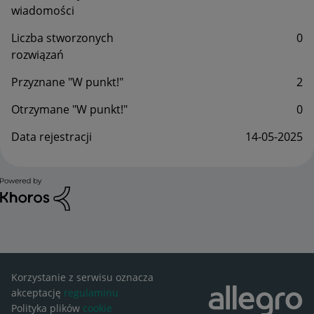
wiadomości
Liczba stworzonych
0
rozwiązań
Przyznane "W punkt!"
2
Otrzymane "W punkt!"
0
Data rejestracji
‎14-05-2025
Korzystanie z serwisu oznacza
akceptację
regulaminu
Polityka plików
cookie