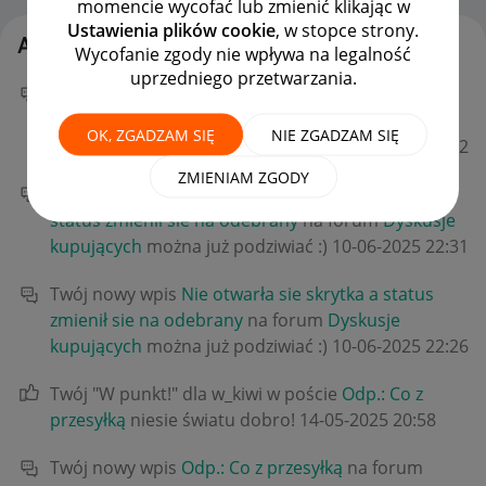
momencie wycofać lub zmienić klikając w
Ustawienia plików cookie
, w stopce strony.
Aktywność Dar_Ma
Wycofanie zgody nie wpływa na legalność
uprzedniego przetwarzania.
Twój nowy wpis
Odp.: Nie otwarła sie skrytka a
status zmienił sie na odebrany
na forum
Dyskusje
OK, ZGADZAM SIĘ
NIE ZGADZAM SIĘ
kupujących
można już podziwiać :)
‎10-06-2025
22:32
ZMIENIAM ZGODY
Twój nowy wpis
Odp.: Nie otwarła sie skrytka a
status zmienił sie na odebrany
na forum
Dyskusje
kupujących
można już podziwiać :)
‎10-06-2025
22:31
Twój nowy wpis
Nie otwarła sie skrytka a status
zmienił sie na odebrany
na forum
Dyskusje
kupujących
można już podziwiać :)
‎10-06-2025
22:26
Twój "W punkt!" dla w_kiwi w poście
Odp.: Co z
przesyłką
niesie światu dobro!
‎14-05-2025
20:58
Twój nowy wpis
Odp.: Co z przesyłką
na forum