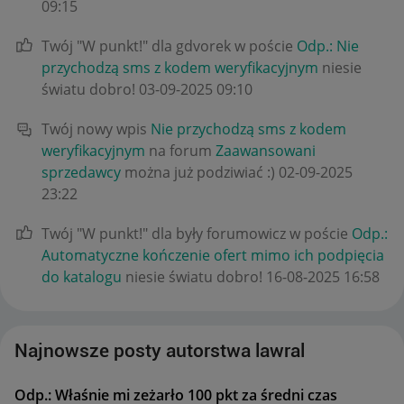
09:15
Twój "W punkt!" dla gdvorek w poście
Odp.: Nie
przychodzą sms z kodem weryfikacyjnym
niesie
światu dobro!
‎03-09-2025
09:10
Twój nowy wpis
Nie przychodzą sms z kodem
weryfikacyjnym
na forum
Zaawansowani
sprzedawcy
można już podziwiać :)
‎02-09-2025
23:22
Twój "W punkt!" dla były forumowicz w poście
Odp.:
Automatyczne kończenie ofert mimo ich podpięcia
do katalogu
niesie światu dobro!
‎16-08-2025
16:58
Najnowsze posty autorstwa lawral
Odp.: Właśnie mi zeżarło 100 pkt za średni czas