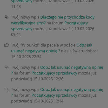
sprzedawcy
można już podziwiać :)
‎10-02-2026
11:48
Twój nowy wpis
Dlaczego nie przychodzą kody
weryfikacyjne sms?
na forum
Początkujący
sprzedawcy
można już podziwiać :)
‎10-02-2026
09:44
Twój "W punkt!" dla pecela w poście
Odp.: Jak
usunąć negatywną opinię ?
niesie światu dobro!
‎15-10-2025
22:34
Twój nowy wpis
Odp.: Jak usunąć negatywną opinię
?
na forum
Początkujący sprzedawcy
można już
podziwiać :)
‎15-10-2025
12:26
Twój nowy wpis
Odp.: Jak usunąć negatywną opinię
?
na forum
Początkujący sprzedawcy
można już
podziwiać :)
‎15-10-2025
12:14