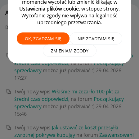
momencie wycofać lub zmienić klikając w
Ustawienia plików cookie
, w stopce strony.
Aktywność lawral
Wycofanie zgody nie wpływa na legalność
uprzedniego przetwarzania.
Gratulacje! Masz nowy "W punkt!" za wpis
Odp.:
Właśnie mi zeżarło 100 pkt za średni czas
OK, ZGADZAM SIĘ
NIE ZGADZAM SIĘ
odpowiedzi,
.
‎01-05-2026
20:16
ZMIENIAM ZGODY
Twój nowy wpis
Odp.: Właśnie mi zeżarło 100 pkt za
średni czas odpowiedzi,
na forum
Początkujący
sprzedawcy
można już podziwiać :)
‎29-04-2026
17:27
Twój nowy wpis
Właśnie mi zeżarło 100 pkt za
średni czas odpowiedzi,
na forum
Początkujący
sprzedawcy
można już podziwiać :)
‎29-04-2026
15:46
Twój nowy wpis
Jak ustawić że koszt przesyłki
zwrotnej pokrywa kupująy
na forum
Zaawansowani