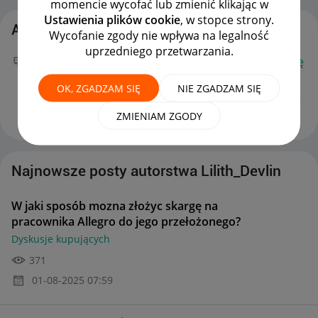
momencie wycofać lub zmienić klikając w
Ustawienia plików cookie
, w stopce strony.
Aktywność Lilith_Devlin
Wycofanie zgody nie wpływa na legalność
uprzedniego przetwarzania.
Twój nowy wpis
W jaki sposób mozna złożyc skargę
na pracownika Allegro do jego przełożonego?
na
OK, ZGADZAM SIĘ
NIE ZGADZAM SIĘ
forum
Dyskusje kupujących
można już podziwiać :)
‎01-08-2025
07:59
ZMIENIAM ZGODY
Najnowsze posty autorstwa Lilith_Devlin
W jaki sposób mozna złożyc skargę na
pracownika Allegro do jego przełożonego?
Dyskusje kupujących
371
‎01-08-2025
07:59