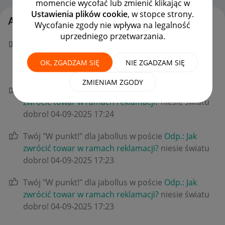
momencie wycofać lub zmienić klikając w
Ustawienia plików cookie
, w stopce strony.
Aktywność is44
Wycofanie zgody nie wpływa na legalność
uprzedniego przetwarzania.
Twój "W punkt!" dla jabollus w poście
Odp.: Jak
zwrócić towar w ramach reklamacji?
niesie światu
OK, ZGADZAM SIĘ
NIE ZGADZAM SIĘ
dobro!
‎04-09-2025
17:24
ZMIENIAM ZGODY
Twój "W punkt!" dla Syrena_zT w poście
Odp.: Jak
zwrócić towar w ramach reklamacji?
niesie światu
dobro!
‎04-09-2025
17:24
Twój "W punkt!" dla jabollus w poście
Odp.: Jak
zwrócić towar w ramach reklamacji?
niesie światu
dobro!
‎04-09-2025
17:23
Twój "W punkt!" dla jabollus w poście
Odp.: Jak
zwrócić towar w ramach reklamacji?
niesie światu
dobro!
‎04-09-2025
17:23