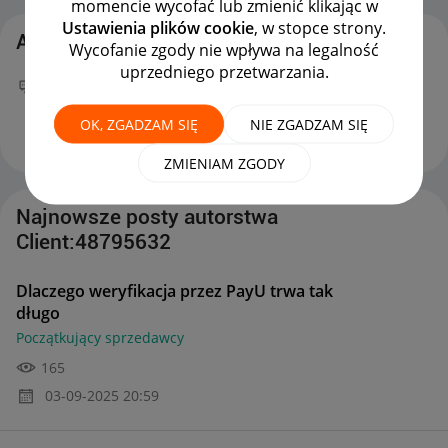
momencie wycofać lub zmienić klikając w
Ustawienia plików cookie
, w stopce strony.
Aktywność Client:48795632
Wycofanie zgody nie wpływa na legalność
uprzedniego przetwarzania.
Twój nowy wpis
Dlaczego weryfikacja przez PayU
trwa tak długo
na forum
Początkujący sprzedawcy
OK, ZGADZAM SIĘ
NIE ZGADZAM SIĘ
można już podziwiać :)
‎03-09-2025
20:59
ZMIENIAM ZGODY
Najnowsze posty autorstwa
Client:48795632
Dlaczego weryfikacja przez PayU trwa tak
długo
Początkujący sprzedawcy
165
‎03-09-2025
20:59