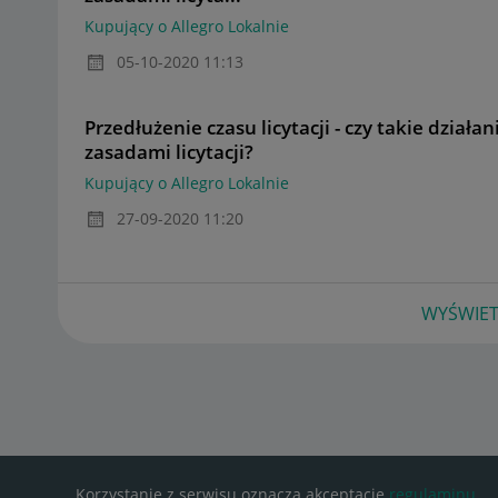
Kupujący o Allegro Lokalnie
‎05-10-2020
11:13
Przedłużenie czasu licytacji - czy takie działa
zasadami licytacji?
Kupujący o Allegro Lokalnie
‎27-09-2020
11:20
WYŚWIET
Korzystanie z serwisu oznacza akceptację
regulaminu