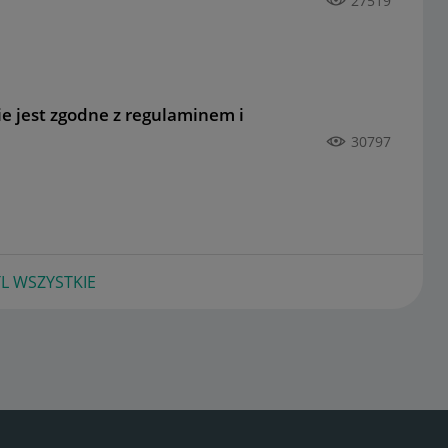
27519
nie jest zgodne z regulaminem i
30797
L WSZYSTKIE