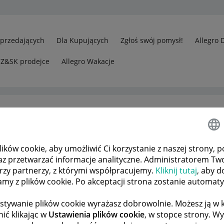
Sprzedających
Dla Kupujących
Zgłoś swój pomysł!
Allegro 
CZ&SK prodejce
Allegro Wakacje
ków cookie, aby umożliwić Ci korzystanie z naszej strony, p
az przetwarzać informacje analityczne. Administratorem Tw
órzy partnerzy, z którymi współpracujemy.
Kliknij tutaj
, aby d
tamy z plików cookie. Po akceptacji strona zostanie automat
stywanie plików cookie wyrażasz dobrowolnie. Możesz ją 
ić klikając w
Ustawienia plików cookie
, w stopce strony. W