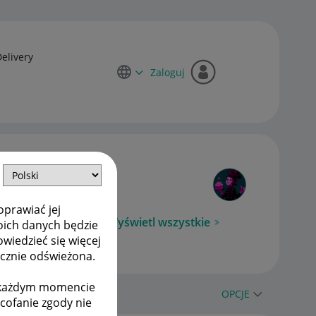
Delivery
Zaloguj
oprawiać jej
Wyświetl wszystkie
oich danych będzie
owiedzieć się więcej
ycznie odświeżona.
w każdym momencie
OPCJE
ycofanie zgody nie