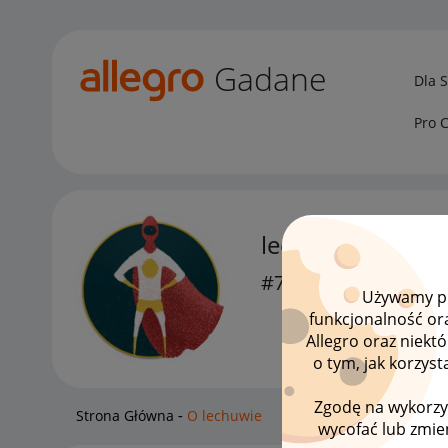
Gadane
Dla 
Pro 
lechuwie
#7 Wielbiciel
Używamy pli
funkcjonalność or
Allegro oraz niekt
o tym, jak korzys
Zgodę na wykorzy
Strona Główna
O lechuwie
wycofać lub zmien