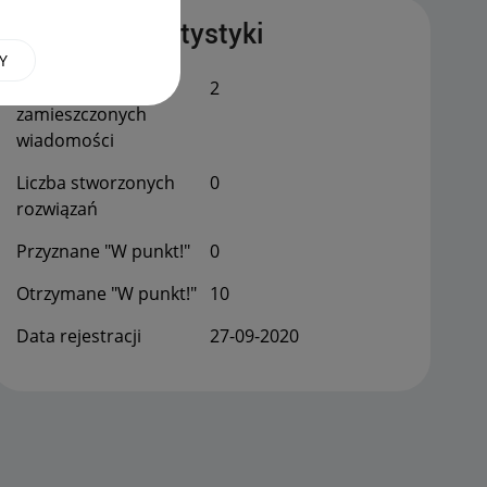
Publiczne statystyki
Y
Łączna liczba
2
zamieszczonych
wiadomości
Liczba stworzonych
0
rozwiązań
Przyznane "W punkt!"
0
Otrzymane "W punkt!"
10
Data rejestracji
‎27-09-2020