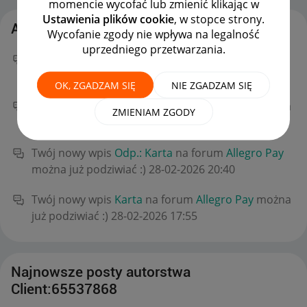
momencie wycofać lub zmienić klikając w
Ustawienia plików cookie
, w stopce strony.
Aktywność Client:65537868
Wycofanie zgody nie wpływa na legalność
uprzedniego przetwarzania.
Twój nowy wpis
Odp.: Karta
na forum
Allegro Pay
można już podziwiać :)
‎03-03-2026
08:25
OK, ZGADZAM SIĘ
NIE ZGADZAM SIĘ
Twój nowy wpis
Karta
na forum
Allegro Pay
można
ZMIENIAM ZGODY
już podziwiać :)
‎03-03-2026
06:59
Twój nowy wpis
Odp.: Karta
na forum
Allegro Pay
można już podziwiać :)
‎28-02-2026
20:40
Twój nowy wpis
Karta
na forum
Allegro Pay
można
już podziwiać :)
‎28-02-2026
17:55
Najnowsze posty autorstwa
Client:65537868