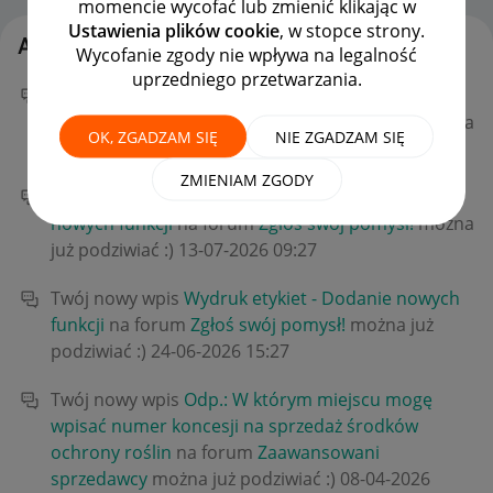
momencie wycofać lub zmienić klikając w
Ustawienia plików cookie
, w stopce strony.
Aktywność Ranczer24
Wycofanie zgody nie wpływa na legalność
uprzedniego przetwarzania.
Twój nowy wpis
Odp.: Wydruk etykiet - Dodanie
nowych funkcji
na forum
Zgłoś swój pomysł!
można
OK, ZGADZAM SIĘ
NIE ZGADZAM SIĘ
już podziwiać :)
‎22-07-2026
09:12
ZMIENIAM ZGODY
Twój nowy wpis
Odp.: Wydruk etykiet - Dodanie
nowych funkcji
na forum
Zgłoś swój pomysł!
można
już podziwiać :)
‎13-07-2026
09:27
Twój nowy wpis
Wydruk etykiet - Dodanie nowych
funkcji
na forum
Zgłoś swój pomysł!
można już
podziwiać :)
‎24-06-2026
15:27
Twój nowy wpis
Odp.: W którym miejscu mogę
wpisać numer koncesji na sprzedaż środków
ochrony roślin
na forum
Zaawansowani
sprzedawcy
można już podziwiać :)
‎08-04-2026