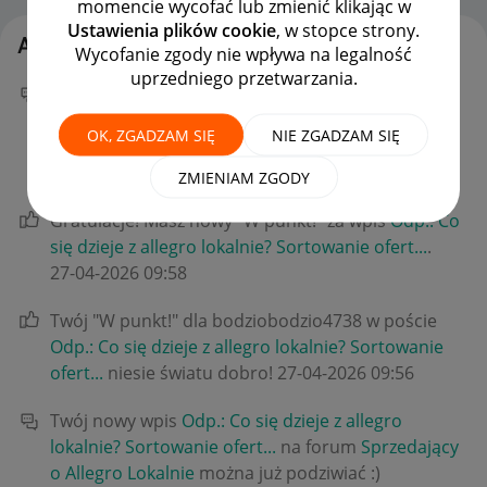
momencie wycofać lub zmienić klikając w
Ustawienia plików cookie
, w stopce strony.
Aktywność Client:111940605
Wycofanie zgody nie wpływa na legalność
uprzedniego przetwarzania.
Twój nowy wpis
Odp.: Co się dzieje z allegro
lokalnie? Sortowanie ofert...
na forum
Sprzedający
OK, ZGADZAM SIĘ
NIE ZGADZAM SIĘ
o Allegro Lokalnie
można już podziwiać :)
‎28-04-2026
11:48
ZMIENIAM ZGODY
Gratulacje! Masz nowy "W punkt!" za wpis
Odp.: Co
się dzieje z allegro lokalnie? Sortowanie ofert...
.
‎27-04-2026
09:58
Twój "W punkt!" dla bodziobodzio4738 w poście
Odp.: Co się dzieje z allegro lokalnie? Sortowanie
ofert...
niesie światu dobro!
‎27-04-2026
09:56
Twój nowy wpis
Odp.: Co się dzieje z allegro
lokalnie? Sortowanie ofert...
na forum
Sprzedający
o Allegro Lokalnie
można już podziwiać :)