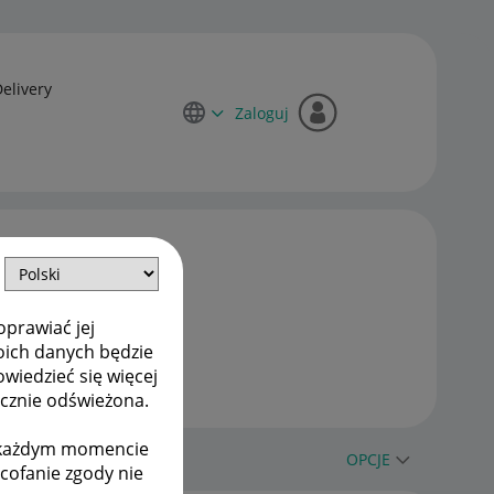
Delivery
Zaloguj
oprawiać jej
oich danych będzie
owiedzieć się więcej
ycznie odświeżona.
w każdym momencie
OPCJE
ycofanie zgody nie