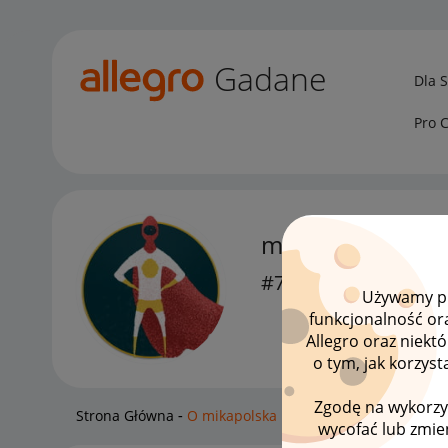
Gadane
Dla 
Pro 
mikapolska
#7 Wielbiciel
Używamy pli
funkcjonalność or
Allegro oraz niekt
o tym, jak korzys
Zgodę na wykorzy
Strona Główna
O mikapolska
wycofać lub zmien