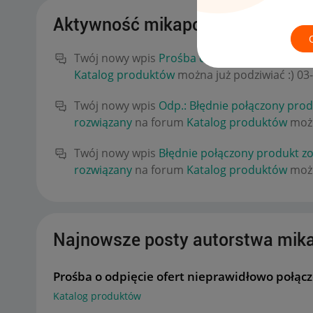
Aktywność mikapolska
Twój nowy wpis
Prośba o odpięcie ofert nie
Katalog produktów
można już podziwiać :)
‎03
Twój nowy wpis
Odp.: Błędnie połączony produ
rozwiązany
na forum
Katalog produktów
możn
Twój nowy wpis
Błędnie połączony produkt zos
rozwiązany
na forum
Katalog produktów
możn
Najnowsze posty autorstwa mik
Prośba o odpięcie ofert nieprawidłowo połą
Katalog produktów