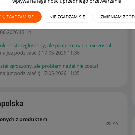
wpływa na legalność uprzedniego przetwarzania.
OK, ZGADZAM SIĘ
NIE ZGADZAM SIĘ
ZMIENIAM ZGOD
prawidłowo połączonych z produktem
na forum
-06-2026
13:14
kt został zgłoszony, ale problem nadal nie został
a już podziwiać :)
‎17-05-2026
11:36
tał zgłoszony, ale problem nadal nie został
a już podziwiać :)
‎17-05-2026
11:35
apolska
czonych z produktem
90