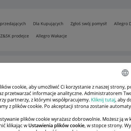
Sprzedających
Dla Kupujących
Zgłoś swój pomysł!
Allegro 
CZ&SK prodejce
Allegro Wakacje
ków cookie, aby umożliwić Ci korzystanie z naszej strony, p
az przetwarzać informacje analityczne. Administratorem Tw
órzy partnerzy, z którymi współpracujemy.
Kliknij tutaj
, aby d
tamy z plików cookie. Po akceptacji strona zostanie automat
stywanie plików cookie wyrażasz dobrowolnie. Możesz ją 
ić klikając w
Ustawienia plików cookie
, w stopce strony. W