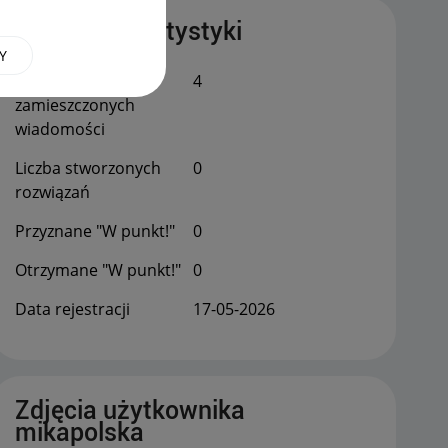
Publiczne statystyki
Y
Łączna liczba
4
zamieszczonych
wiadomości
Liczba stworzonych
0
rozwiązań
Przyznane "W punkt!"
0
Otrzymane "W punkt!"
0
Data rejestracji
‎17-05-2026
Zdjęcia użytkownika
mikapolska