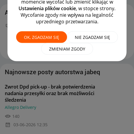
momencie wycofać lub zmienić klikając w
Ustawienia plików cookie
, w stopce strony.
Aktywność jabeq
Wycofanie zgody nie wpływa na legalność
uprzedniego przetwarzania.
Twój nowy wpis
Zwrot Dpd pick-up - brak
potwierdzenia nadania przesyłki oraz brak
OK, ZGADZAM SIĘ
NIE ZGADZAM SIĘ
możliwości śledzenia
na forum
Allegro Delivery
można już podziwiać :)
‎03-06-2026
12:35
ZMIENIAM ZGODY
Najnowsze posty autorstwa jabeq
Zwrot Dpd pick-up - brak potwierdzenia
nadania przesyłki oraz brak możliwości
śledzenia
Allegro Delivery
140
‎03-06-2026
12:35