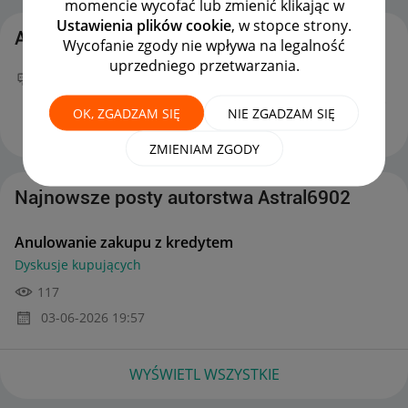
momencie wycofać lub zmienić klikając w
Ustawienia plików cookie
, w stopce strony.
Aktywność Astral6902
Wycofanie zgody nie wpływa na legalność
uprzedniego przetwarzania.
Twój nowy wpis
Anulowanie zakupu z kredytem
na
forum
Dyskusje kupujących
można już podziwiać :)
OK, ZGADZAM SIĘ
NIE ZGADZAM SIĘ
‎03-06-2026
19:57
ZMIENIAM ZGODY
Najnowsze posty autorstwa Astral6902
Anulowanie zakupu z kredytem
Dyskusje kupujących
117
‎03-06-2026
19:57
WYŚWIETL WSZYSTKIE