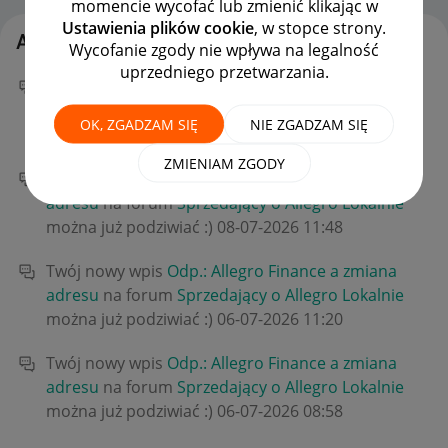
momencie wycofać lub zmienić klikając w
Ustawienia plików cookie
, w stopce strony.
Aktywność Michal4237
Wycofanie zgody nie wpływa na legalność
uprzedniego przetwarzania.
Twój nowy wpis
Odp.: Allegro Finance a zmiana
adresu
na forum
Sprzedający o Allegro Lokalnie
OK, ZGADZAM SIĘ
NIE ZGADZAM SIĘ
można już podziwiać :)
‎09-07-2026
13:37
ZMIENIAM ZGODY
Twój nowy wpis
Odp.: Allegro Finance a zmiana
adresu
na forum
Sprzedający o Allegro Lokalnie
można już podziwiać :)
‎08-07-2026
11:48
Twój nowy wpis
Odp.: Allegro Finance a zmiana
adresu
na forum
Sprzedający o Allegro Lokalnie
można już podziwiać :)
‎06-07-2026
11:20
Twój nowy wpis
Odp.: Allegro Finance a zmiana
adresu
na forum
Sprzedający o Allegro Lokalnie
można już podziwiać :)
‎06-07-2026
08:58