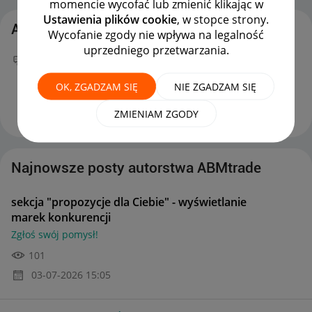
momencie wycofać lub zmienić klikając w
Ustawienia plików cookie
, w stopce strony.
Aktywność ABMtrade
Wycofanie zgody nie wpływa na legalność
uprzedniego przetwarzania.
Twój nowy wpis
sekcja "propozycje dla Ciebie" -
wyświetlanie marek konkurencji
na forum
Zgłoś
OK, ZGADZAM SIĘ
NIE ZGADZAM SIĘ
swój pomysł!
można już podziwiać :)
‎03-07-2026
15:05
ZMIENIAM ZGODY
Najnowsze posty autorstwa ABMtrade
sekcja "propozycje dla Ciebie" - wyświetlanie
marek konkurencji
Zgłoś swój pomysł!
101
‎03-07-2026
15:05