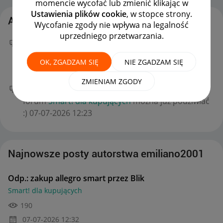
momencie wycofać lub zmienić klikając w
Ustawienia plików cookie
, w stopce strony.
Aktywność emiliano2001
Wycofanie zgody nie wpływa na legalność
uprzedniego przetwarzania.
Twój nowy wpis
Odp.: zakup allegro smart przez
Blik
na forum
Smart! dla kupujących
można już
OK, ZGADZAM SIĘ
NIE ZGADZAM SIĘ
podziwiać :)
‎07-07-2026
12:32
ZMIENIAM ZGODY
Twój nowy wpis
zakup allegro smart przez Blik
na
forum
Smart! dla kupujących
można już podziwiać
:)
‎07-07-2026
12:23
Najnowsze posty autorstwa emiliano2001
Odp.: zakup allegro smart przez Blik
Smart! dla kupujących
190
‎07-07-2026
12:32