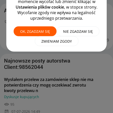
momencie wycofać lub zmienić klikając w
Ustawienia plików cookie
, w stopce strony.
Aktywność Client:98562044
Wycofanie zgody nie wpływa na legalność
uprzedniego przetwarzania.
Twój nowy wpis
Wysłałem przelew za zamówienie
sklep nie ma potwierdzenia czy mogę oczekiwać
OK, ZGADZAM SIĘ
NIE ZGADZAM SIĘ
zwrotu kwoty przelewu n
na forum
Dyskusje
kupujących
można już podziwiać :)
‎07-07-2026
14:49
ZMIENIAM ZGODY
Najnowsze posty autorstwa
Client:98562044
Wysłałem przelew za zamówienie sklep nie ma
potwierdzenia czy mogę oczekiwać zwrotu
kwoty przelewu n
Dyskusje kupujących
95
‎07-07-2026
14:49