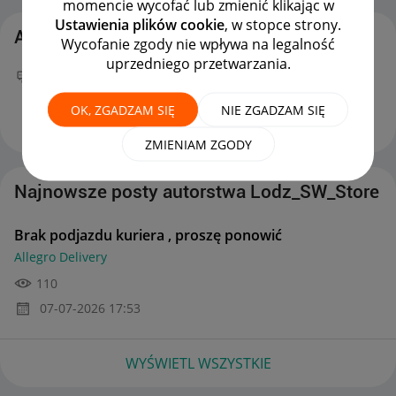
momencie wycofać lub zmienić klikając w
Ustawienia plików cookie
, w stopce strony.
Aktywność Lodz_SW_Store
Wycofanie zgody nie wpływa na legalność
uprzedniego przetwarzania.
Twój nowy wpis
Brak podjazdu kuriera , proszę
ponowić
na forum
Allegro Delivery
można już
OK, ZGADZAM SIĘ
NIE ZGADZAM SIĘ
podziwiać :)
‎07-07-2026
17:53
ZMIENIAM ZGODY
Najnowsze posty autorstwa Lodz_SW_Store
Brak podjazdu kuriera , proszę ponowić
Allegro Delivery
110
‎07-07-2026
17:53
WYŚWIETL WSZYSTKIE