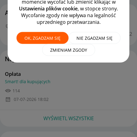
momencie wycofać lub zmienić klikając w
Ustawienia plików cookie
, w stopce strony.
Aktywność dajczak82
Wycofanie zgody nie wpływa na legalność
uprzedniego przetwarzania.
Twój nowy wpis
Opłata
na forum
Smart! dla
kupujących
można już podziwiać :)
‎07-07-2026
18:02
OK, ZGADZAM SIĘ
NIE ZGADZAM SIĘ
ZMIENIAM ZGODY
Najnowsze posty autorstwa dajczak82
Opłata
Smart! dla kupujących
114
‎07-07-2026
18:02
WYŚWIETL WSZYSTKIE