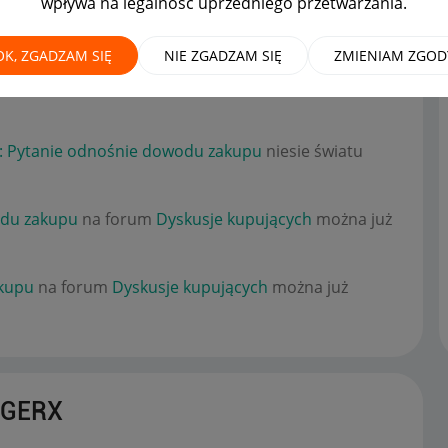
wpływa na legalność uprzedniego przetwarzania.
OK, ZGADZAM SIĘ
NIE ZGADZAM SIĘ
ZMIENIAM ZGOD
 Pytanie odnośnie dowodu zakupu
niesie światu
: Pytanie odnośnie dowodu zakupu
niesie światu
odu zakupu
na forum
Dyskusje kupujących
można już
kupu
na forum
Dyskusje kupujących
można już
NGERX