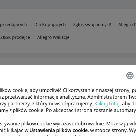
Sprzedających
Dla Kupujących
Zgłoś swój pomysł!
Allegro 
CZ&SK prodejce
Allegro Wakacje
ków cookie, aby umożliwić Ci korzystanie z naszej strony, p
az przetwarzać informacje analityczne. Administratorem Tw
órzy partnerzy, z którymi współpracujemy.
Kliknij tutaj
, aby d
tamy z plików cookie. Po akceptacji strona zostanie automat
stywanie plików cookie wyrażasz dobrowolnie. Możesz ją 
ić klikając w
Ustawienia plików cookie
, w stopce strony. W