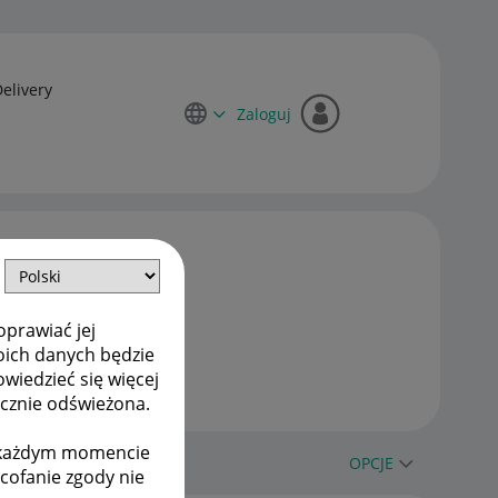
Delivery
Zaloguj
oprawiać jej
oich danych będzie
owiedzieć się więcej
ycznie odświeżona.
w każdym momencie
OPCJE
ycofanie zgody nie