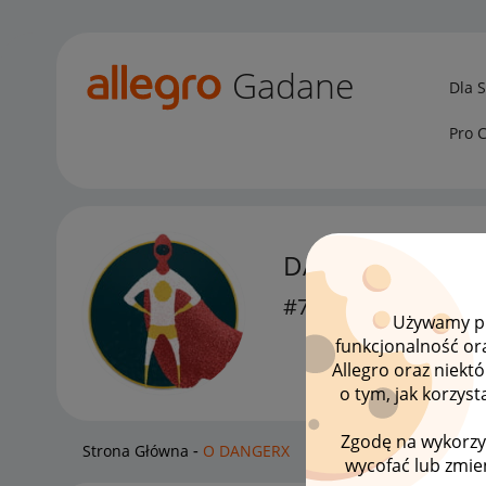
Gadane
Dla 
Pro 
DANGERX
#7 Wielbiciel
Używamy pli
funkcjonalność or
Allegro oraz niekt
o tym, jak korzys
Zgodę na wykorzy
Strona Główna
O DANGERX
wycofać lub zmien