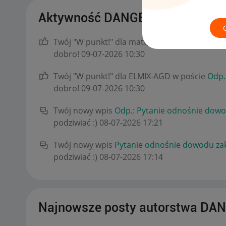
Aktywność DANGERX
Twój "W punkt!" dla matt_rose w poście
Odp.:
dobro!
‎09-07-2026
10:30
Twój "W punkt!" dla ELMIX-AGD w poście
Odp.
dobro!
‎09-07-2026
10:30
Twój nowy wpis
Odp.: Pytanie odnośnie dow
podziwiać :)
‎08-07-2026
17:21
Twój nowy wpis
Pytanie odnośnie dowodu za
podziwiać :)
‎08-07-2026
17:14
Najnowsze posty autorstwa DA