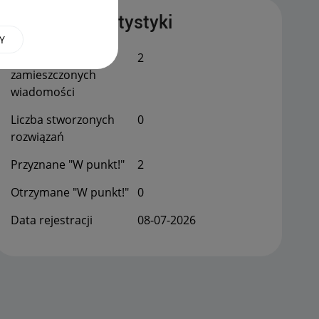
Publiczne statystyki
Y
Łączna liczba
2
zamieszczonych
wiadomości
Liczba stworzonych
0
rozwiązań
Przyznane "W punkt!"
2
Otrzymane "W punkt!"
0
Data rejestracji
‎08-07-2026