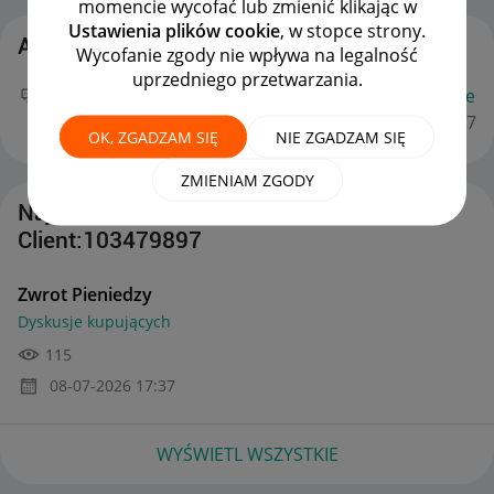
momencie wycofać lub zmienić klikając w
Ustawienia plików cookie
, w stopce strony.
Aktywność Client:103479897
Wycofanie zgody nie wpływa na legalność
uprzedniego przetwarzania.
Twój nowy wpis
Zwrot Pieniedzy
na forum
Dyskusje
kupujących
można już podziwiać :)
‎08-07-2026
17:37
OK, ZGADZAM SIĘ
NIE ZGADZAM SIĘ
ZMIENIAM ZGODY
Najnowsze posty autorstwa
Client:103479897
Zwrot Pieniedzy
Dyskusje kupujących
115
‎08-07-2026
17:37
WYŚWIETL WSZYSTKIE