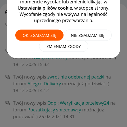
momencie wycofać lub zmienić klikając w
Ustawienia plików cookie
, w stopce strony.
Aktywność auto_kowalczyk
Wycofanie zgody nie wpływa na legalność
uprzedniego przetwarzania.
Twój nowy wpis
allegro one kurier nie odebral
przesylek
na forum
Allegro Delivery
można już
OK, ZGADZAM SIĘ
NIE ZGADZAM SIĘ
podziwiać :)
‎08-07-2026
09:49
ZMIENIAM ZGODY
Twój nowy wpis
Odp.: zwrot nie odebranej paczki
na forum
Allegro Delivery
można już podziwiać :)
‎18-12-2025
15:32
Twój nowy wpis
zwrot nie odebranej paczki
na
forum
Allegro Delivery
można już podziwiać :)
‎18-12-2025
14:12
Twój nowy wpis
Odp.: Weryfikacja przelewy24
na
forum
Początkujący sprzedawcy
można już
podziwiać :)
‎26-02-2021
14:31