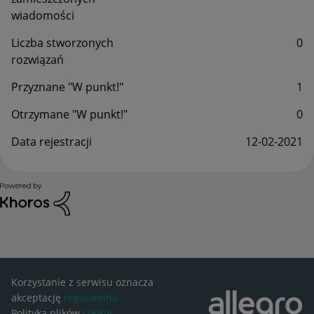
wiadomości
Liczba stworzonych
0
rozwiązań
Przyznane "W punkt!"
1
Otrzymane "W punkt!"
0
Data rejestracji
‎12-02-2021
Korzystanie z serwisu oznacza
akceptację
regulaminu
Polityka plików
cookie