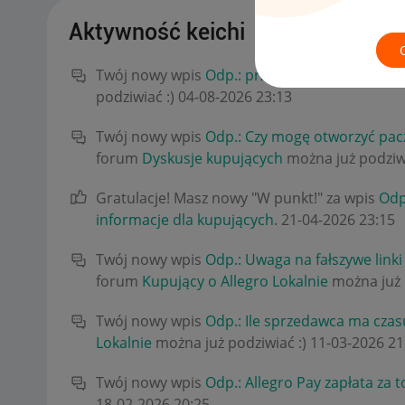
Aktywność keichi
Twój nowy wpis
Odp.: przelewy od Allegro
na 
podziwiać :)
‎04-08-2026
23:13
Twój nowy wpis
Odp.: Czy mogę otworzyć pac
forum
Dyskusje kupujących
można już podziw
Gratulacje! Masz nowy "W punkt!" za wpis
Odp.
informacje dla kupujących
.
‎21-04-2026
23:15
Twój nowy wpis
Odp.: Uwaga na fałszywe linki
forum
Kupujący o Allegro Lokalnie
można już 
Twój nowy wpis
Odp.: Ile sprzedawca ma czasu
Lokalnie
można już podziwiać :)
‎11-03-2026
21
Twój nowy wpis
Odp.: Allegro Pay zapłata za 
‎18-02-2026
20:25