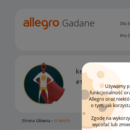
Gadane
Dla 
Pro 
keichi
#13 Ambasador
Używamy pli
funkcjonalność or
Allegro oraz niekt
o tym, jak korzys
Zgodę na wykorzy
Strona Główna
O keichi
wycofać lub zmien