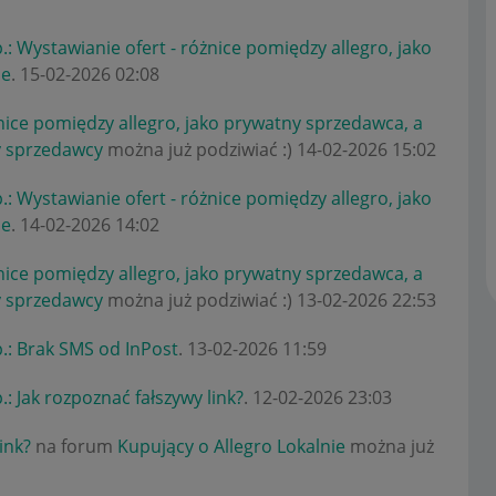
.: Wystawianie ofert - różnice pomiędzy allegro, jako
ie
.
‎15-02-2026
02:08
żnice pomiędzy allegro, jako prywatny sprzedawca, a
y sprzedawcy
można już podziwiać :)
‎14-02-2026
15:02
.: Wystawianie ofert - różnice pomiędzy allegro, jako
ie
.
‎14-02-2026
14:02
żnice pomiędzy allegro, jako prywatny sprzedawca, a
y sprzedawcy
można już podziwiać :)
‎13-02-2026
22:53
.: Brak SMS od InPost
.
‎13-02-2026
11:59
.: Jak rozpoznać fałszywy link?
.
‎12-02-2026
23:03
ink?
na forum
Kupujący o Allegro Lokalnie
można już