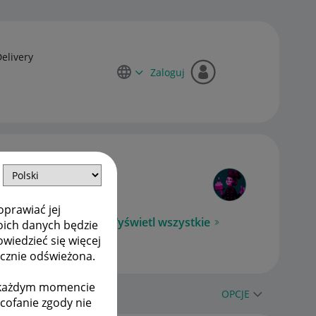
Delivery
Zaloguj
oprawiać jej
Wyświetl wszystkie
oich danych będzie
owiedzieć się więcej
ycznie odświeżona.
w każdym momencie
OPCJE
ycofanie zgody nie