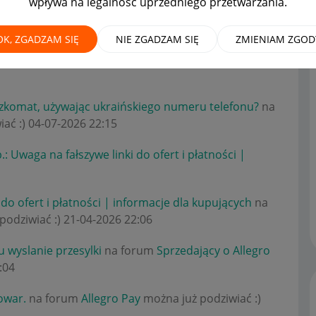
wpływa na legalność uprzedniego przetwarzania.
OK, ZGADZAM SIĘ
NIE ZGADZAM SIĘ
ZMIENIAM ZGOD
forum
Zaawansowani sprzedawcy
można już
zkomat, używając ukraińskiego numeru telefonu?
na
iać :)
‎04-07-2026
22:15
: Uwaga na fałszywe linki do ofert i płatności |
 do ofert i płatności | informacje dla kupujących
na
podziwiać :)
‎21-04-2026
22:06
 wyslanie przesylki
na forum
Sprzedający o Allegro
:04
towar.
na forum
Allegro Pay
można już podziwiać :)