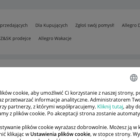
Sprzedających
Dla Kupujących
Zgłoś swój pomysł!
Allegro 
CZ&SK prodejce
Allegro Wakacje
ków cookie, aby umożliwić Ci korzystanie z naszej strony, p
az przetwarzać informacje analityczne. Administratorem Tw
órzy partnerzy, z którymi współpracujemy.
Kliknij tutaj
, aby d
tamy z plików cookie. Po akceptacji strona zostanie automat
stywanie plików cookie wyrażasz dobrowolnie. Możesz ją 
ić klikając w
Ustawienia plików cookie
, w stopce strony. W