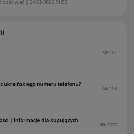
 podziwiać :)
‎04-01-2026
21:53
hi
101
c ukraińskiego numeru telefonu?
198
ności | informacje dla kupujących
1077