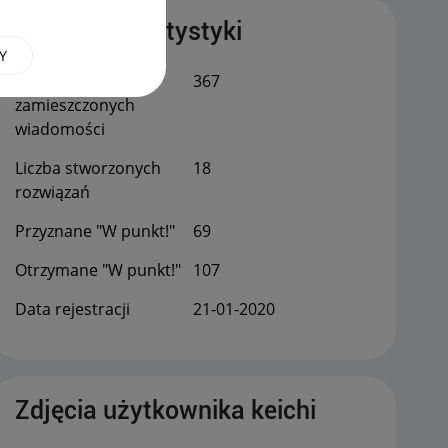
Publiczne statystyki
Y
Łączna liczba
367
zamieszczonych
wiadomości
Liczba stworzonych
18
rozwiązań
Przyznane "W punkt!"
69
Otrzymane "W punkt!"
107
Data rejestracji
‎21-01-2020
Zdjęcia użytkownika keichi