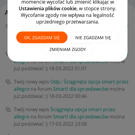
momencie wycofać lub zmienić klikając w
Ustawienia plików cookie
, w stopce strony.
Aktywność Jardi7
Wycofanie zgody nie wpływa na legalność
uprzedniego przetwarzania.
Twój nowy wpis
Odp.: Ściągnięta opcja smart przez
allegro
na forum
Smart! dla sprzedawców
można
OK, ZGADZAM SIĘ
NIE ZGADZAM SIĘ
już podziwiać :)
‎18-03-2022
01:10
ZMIENIAM ZGODY
Twój nowy wpis
Odp.: Ściągnięta opcja smart przez
allegro
na forum
Smart! dla sprzedawców
można
już podziwiać :)
‎18-03-2022
01:01
Twój nowy wpis
Odp.: Ściągnięta opcja smart przez
allegro
na forum
Smart! dla sprzedawców
można
już podziwiać :)
‎18-03-2022
00:46
Twój nowy wpis
Ściągnięta opcja smart przez
allegro
na forum
Smart! dla sprzedawców
można
już podziwiać :)
‎17-03-2022
23:58