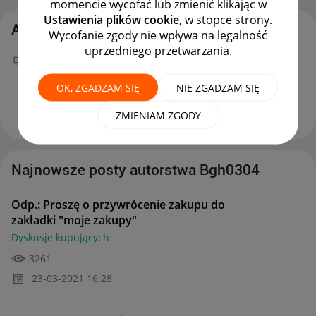
momencie wycofać lub zmienić klikając w
Ustawienia plików cookie
, w stopce strony.
Aktywność Bgh0304
Wycofanie zgody nie wpływa na legalność
uprzedniego przetwarzania.
Twój nowy wpis
Odp.: Proszę o przywrócenie
zakupu do zakładki "moje zakupy"
na forum
OK, ZGADZAM SIĘ
NIE ZGADZAM SIĘ
Dyskusje kupujących
można już podziwiać :)
‎23-03-2021
16:28
ZMIENIAM ZGODY
Najnowsze posty autorstwa Bgh0304
Odp.: Proszę o przywrócenie zakupu do
zakładki "moje zakupy"
Dyskusje kupujących
3261
‎23-03-2021
16:28