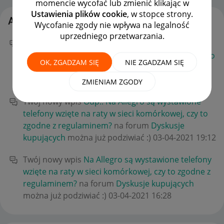
momencie wycofać lub zmienić klikając w
Ustawienia plików cookie
, w stopce strony.
Aktywność Wieslawss2
Wycofanie zgody nie wpływa na legalność
uprzedniego przetwarzania.
Twój nowy wpis
Dlaczego licytacje jedne są
przedłużane co 5 minut a inne nie? Od czego jest to
OK, ZGADZAM SIĘ
NIE ZGADZAM SIĘ
uzależnione ?
na forum
Dyskusje kupujących
można już podziwiać :)
‎25-05-2021
21:26
ZMIENIAM ZGODY
Twój nowy wpis
Odp.: Na Allegro są wystawione
telefony wzięte na raty w sieci komórkowej, czy to
zgodne z regulaminem?
na forum
Dyskusje
kupujących
można już podziwiać :)
‎03-04-2021
19:12
Twój nowy wpis
Na Allegro są wystawione telefony
wzięte na raty w sieci komórkowej, czy to zgodne z
regulaminem?
na forum
Dyskusje kupujących
można już podziwiać :)
‎03-04-2021
16:28