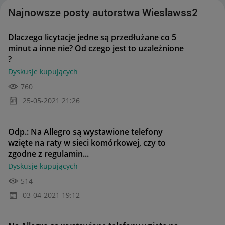
Najnowsze posty autorstwa Wieslawss2
Dlaczego licytacje jedne są przedłużane co 5
minut a inne nie? Od czego jest to uzależnione
?
Dyskusje kupujących
760
‎25-05-2021
21:26
Odp.: Na Allegro są wystawione telefony
wzięte na raty w sieci komórkowej, czy to
zgodne z regulamin...
Dyskusje kupujących
514
‎03-04-2021
19:12