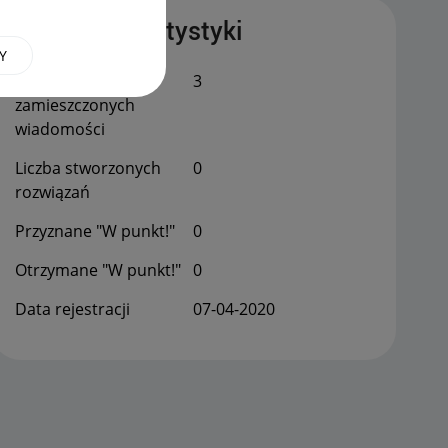
Publiczne statystyki
Y
Łączna liczba
3
zamieszczonych
wiadomości
Liczba stworzonych
0
rozwiązań
Przyznane "W punkt!"
0
Otrzymane "W punkt!"
0
Data rejestracji
‎07-04-2020