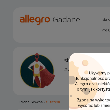
Gadane
Dla 
Pro 
sifredi
#7 Wielbiciel
Używamy pli
funkcjonalność or
Allegro oraz niekt
o tym, jak korzys
Zgodę na wykorzy
Strona Główna
O sifredi
wycofać lub zmien