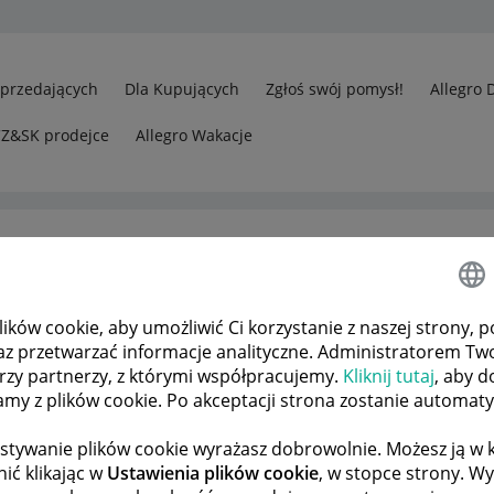
Sprzedających
Dla Kupujących
Zgłoś swój pomysł!
Allegro 
CZ&SK prodejce
Allegro Wakacje
ków cookie, aby umożliwić Ci korzystanie z naszej strony, p
az przetwarzać informacje analityczne. Administratorem Tw
órzy partnerzy, z którymi współpracujemy.
Kliknij tutaj
, aby d
tamy z plików cookie. Po akceptacji strona zostanie automat
stywanie plików cookie wyrażasz dobrowolnie. Możesz ją 
ić klikając w
Ustawienia plików cookie
, w stopce strony. W