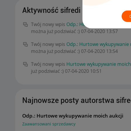
Aktywność sifredi
Twój nowy wpis
Odp.: Hurtowe wykupywanie 
można już podziwiać :)
‎07-04-2020
13:57
Twój nowy wpis
Odp.: Hurtowe wykupywanie 
można już podziwiać :)
‎07-04-2020
13:54
Twój nowy wpis
Hurtowe wykupywanie moich 
już podziwiać :)
‎07-04-2020
10:51
Najnowsze posty autorstwa sifre
Odp.: Hurtowe wykupywanie moich aukcji
Zaawansowani sprzedawcy