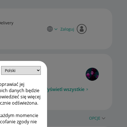
Delivery
Zaloguj
oprawiać jej
Wyświetl wszystkie
oich danych będzie
owiedzieć się więcej
ycznie odświeżona.
w każdym momencie
OPCJE
ycofanie zgody nie