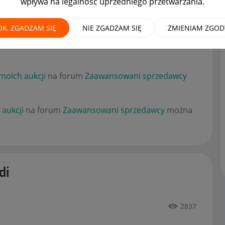
wpływa na legalność uprzedniego przetwarzania.
OK, ZGADZAM SIĘ
NIE ZGADZAM SIĘ
ZMIENIAM ZGOD
moich aukcji
na forum
Zaawansowani sprzedawcy
moich aukcji
na forum
Zaawansowani sprzedawcy
aukcji
na forum
Zaawansowani sprzedawcy
można
di
2837