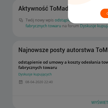
Aktywność ToMadeira
Twój nowy wpis
odstąpienie od umowy a kosz
fabrycznych towaru
na forum
Dyskusje kupuj
Najnowsze posty autorstwa ToM
odstąpienie od umowy a koszty odesłania to
fabrycznych towaru
Dyskusje kupujących
‎08-04-2020
22:40
WYŚWIET