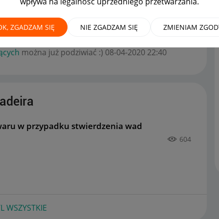
wpływa na legalność uprzedniego przetwarzania.
OK, ZGADZAM SIĘ
NIE ZGADZAM SIĘ
ZMIENIAM ZGOD
ty odesłania towaru w przypadku stwierdzenia wad
ących
można już podziwiać :)
‎08-04-2020
22:40
adeira
waru w przypadku stwierdzenia wad
604
L WSZYSTKIE