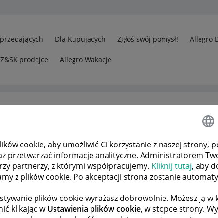
Sprzedających
Dla Kupujących
Zgłoś swój pomysł!
Allegro 
CZ&SK prodejce
Allegro Wakacje
ków cookie, aby umożliwić Ci korzystanie z naszej strony, p
az przetwarzać informacje analityczne. Administratorem Tw
órzy partnerzy, z którymi współpracujemy.
Kliknij tutaj
, aby d
tamy z plików cookie. Po akceptacji strona zostanie automat
stywanie plików cookie wyrażasz dobrowolnie. Możesz ją 
ić klikając w
Ustawienia plików cookie
, w stopce strony. W