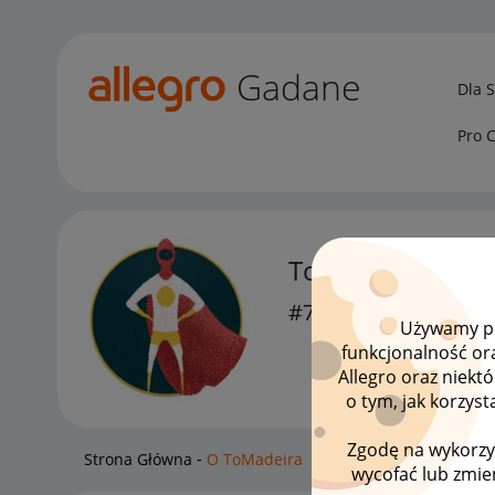
Gadane
Dla 
Pro 
ToMadeira
#7 Wielbiciel
Używamy pli
funkcjonalność or
Allegro oraz niekt
o tym, jak korzys
Zgodę na wykorzy
Strona Główna
O ToMadeira
wycofać lub zmien