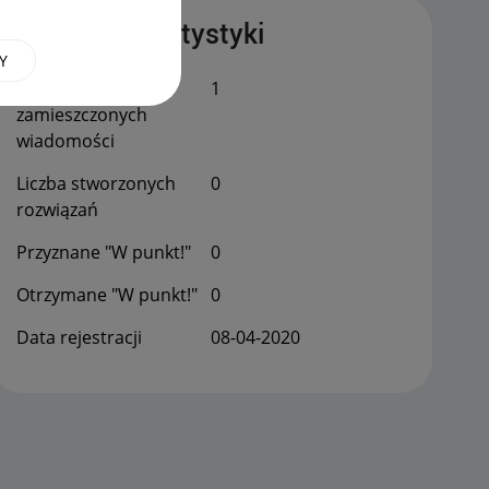
Publiczne statystyki
Y
Łączna liczba
1
zamieszczonych
wiadomości
Liczba stworzonych
0
rozwiązań
Przyznane "W punkt!"
0
Otrzymane "W punkt!"
0
Data rejestracji
‎08-04-2020