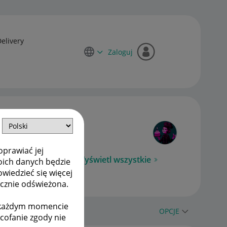
Delivery
Zaloguj
oprawiać jej
Wyświetl wszystkie
oich danych będzie
owiedzieć się więcej
ycznie odświeżona.
w każdym momencie
OPCJE
ycofanie zgody nie