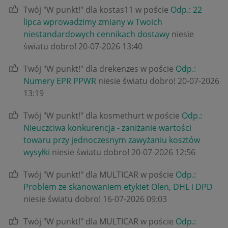
Twój "W punkt!" dla kostas11 w poście
Odp.: 22
lipca wprowadzimy zmiany w Twoich
niestandardowych cennikach dostawy
niesie
światu dobro!
‎20-07-2026
13:40
Twój "W punkt!" dla drekenzes w poście
Odp.:
Numery EPR PPWR
niesie światu dobro!
‎20-07-2026
13:19
Twój "W punkt!" dla kosmethurt w poście
Odp.:
Nieuczciwa konkurencja - zaniżanie wartości
towaru przy jednoczesnym zawyżaniu kosztów
wysyłki
niesie światu dobro!
‎20-07-2026
12:56
Twój "W punkt!" dla MULTICAR w poście
Odp.:
Problem ze skanowaniem etykiet Olen, DHL i DPD
niesie światu dobro!
‎16-07-2026
09:03
Twój "W punkt!" dla MULTICAR w poście
Odp.: