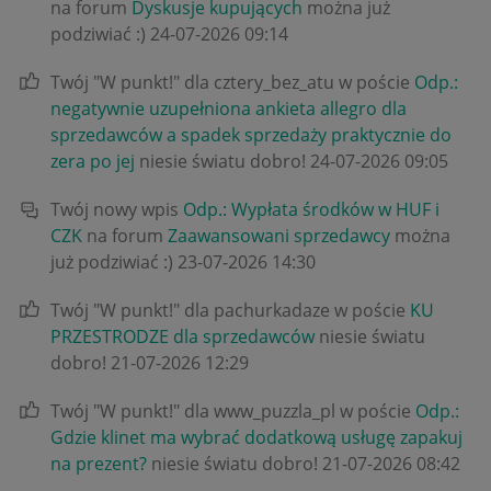
na forum
Dyskusje kupujących
można już
podziwiać :)
‎24-07-2026
09:14
Twój "W punkt!" dla cztery_bez_atu w poście
Odp.:
negatywnie uzupełniona ankieta allegro dla
sprzedawców a spadek sprzedaży praktycznie do
zera po jej
niesie światu dobro!
‎24-07-2026
09:05
Twój nowy wpis
Odp.: Wypłata środków w HUF i
CZK
na forum
Zaawansowani sprzedawcy
można
już podziwiać :)
‎23-07-2026
14:30
Twój "W punkt!" dla pachurkadaze w poście
KU
PRZESTRODZE dla sprzedawców
niesie światu
dobro!
‎21-07-2026
12:29
Twój "W punkt!" dla www_puzzla_pl w poście
Odp.:
Gdzie klinet ma wybrać dodatkową usługę zapakuj
na prezent?
niesie światu dobro!
‎21-07-2026
08:42