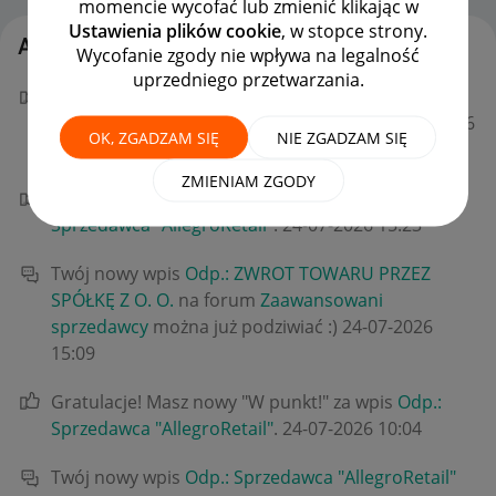
momencie wycofać lub zmienić klikając w
Ustawienia plików cookie
, w stopce strony.
Aktywność profitools
Wycofanie zgody nie wpływa na legalność
uprzedniego przetwarzania.
Gratulacje! Masz nowy "W punkt!" za wpis
Odp.:
ZWROT TOWARU PRZEZ SPÓŁKĘ Z O. O.
.
‎24-07-2026
OK, ZGADZAM SIĘ
NIE ZGADZAM SIĘ
21:18
ZMIENIAM ZGODY
Gratulacje! Masz nowy "W punkt!" za wpis
Odp.:
Sprzedawca "AllegroRetail"
.
‎24-07-2026
15:23
Twój nowy wpis
Odp.: ZWROT TOWARU PRZEZ
SPÓŁKĘ Z O. O.
na forum
Zaawansowani
sprzedawcy
można już podziwiać :)
‎24-07-2026
15:09
Gratulacje! Masz nowy "W punkt!" za wpis
Odp.:
Sprzedawca "AllegroRetail"
.
‎24-07-2026
10:04
Twój nowy wpis
Odp.: Sprzedawca "AllegroRetail"