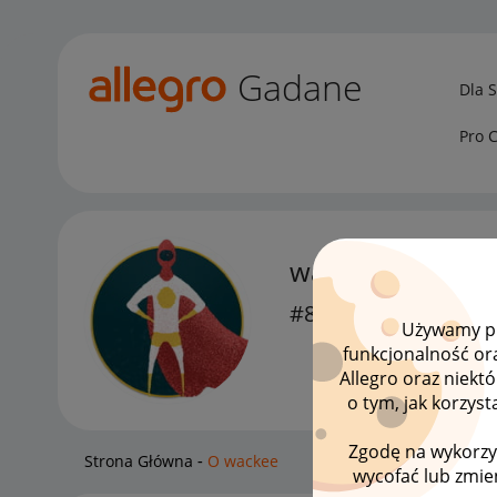
Gadane
Dla 
Pro 
wackee
#8 Zapaleniec
Używamy pli
funkcjonalność or
Allegro oraz niekt
o tym, jak korzys
Zgodę na wykorzy
Strona Główna
O wackee
wycofać lub zmien