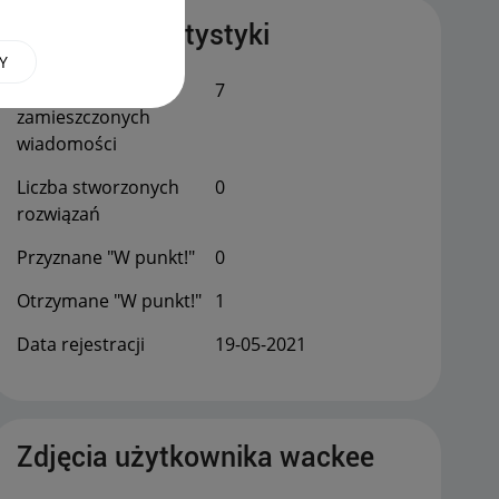
Publiczne statystyki
Y
Łączna liczba
7
zamieszczonych
wiadomości
Liczba stworzonych
0
rozwiązań
Przyznane "W punkt!"
0
Otrzymane "W punkt!"
1
Data rejestracji
‎19-05-2021
Zdjęcia użytkownika wackee