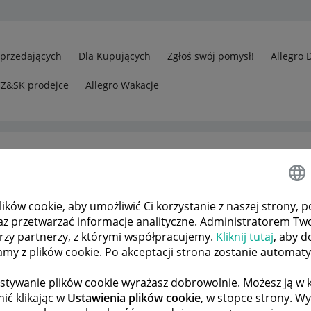
Sprzedających
Dla Kupujących
Zgłoś swój pomysł!
Allegro 
CZ&SK prodejce
Allegro Wakacje
ków cookie, aby umożliwić Ci korzystanie z naszej strony, p
az przetwarzać informacje analityczne. Administratorem Tw
órzy partnerzy, z którymi współpracujemy.
Kliknij tutaj
, aby d
tamy z plików cookie. Po akceptacji strona zostanie automat
stywanie plików cookie wyrażasz dobrowolnie. Możesz ją 
ić klikając w
Ustawienia plików cookie
, w stopce strony. W