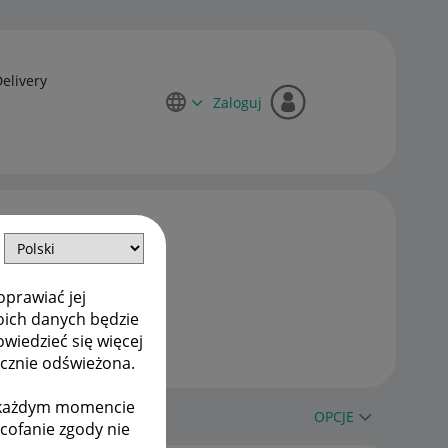
Delivery
Zaloguj
oprawiać jej
oich danych będzie
owiedzieć się więcej
ycznie odświeżona.
w każdym momencie
OPCJE
ycofanie zgody nie