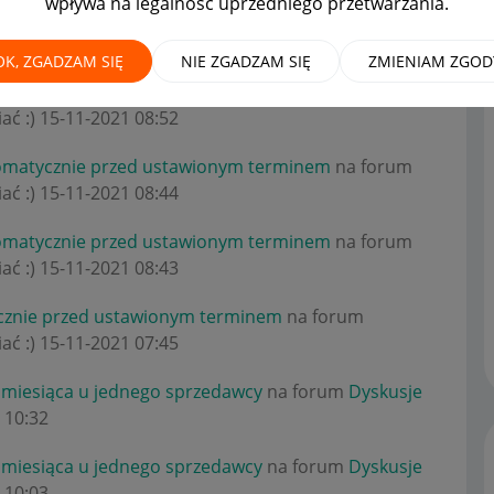
wpływa na legalność uprzedniego przetwarzania.
OK, ZGADZAM SIĘ
NIE ZGADZAM SIĘ
ZMIENIAM ZGOD
omatycznie przed ustawionym terminem
na forum
ać :)
‎15-11-2021
08:52
omatycznie przed ustawionym terminem
na forum
ać :)
‎15-11-2021
08:44
omatycznie przed ustawionym terminem
na forum
ać :)
‎15-11-2021
08:43
cznie przed ustawionym terminem
na forum
ać :)
‎15-11-2021
07:45
 miesiąca u jednego sprzedawcy
na forum
Dyskusje
10:32
 miesiąca u jednego sprzedawcy
na forum
Dyskusje
10:03