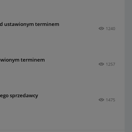
ed ustawionym terminem
1240
tawionym terminem
1257
nego sprzedawcy
1475