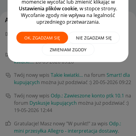
momencie wycofać lub zmienić klikając w
Strona Główna
OPCJE
Ustawienia plików cookie
, w stopce strony.
Wycofanie zgody nie wpływa na legalność
Aktywność TomBanknoter
uprzedniego przetwarzania.
Gratulacje! Masz nowy "W punkt!" za wpis
Takie
OK, ZGADZAM SIĘ
NIE ZGADZAM SIĘ
kwiatki...
.
‎20-05-2026
09:47
ZMIENIAM ZGODY
Gratulacje! Masz nowy "W punkt!" za wpis
Takie
kwiatki...
.
‎20-05-2026
09:26
Twój nowy wpis
Takie kwiatki...
na forum
Smart! dla
kupujących
można już podziwiać :)
‎20-05-2026
09:22
Twój nowy wpis
Odp.: Zawieszone konto ptk 10.1
na
forum
Dyskusje kupujących
można już podziwiać :)
‎19-05-2026
12:44
Gratulacje! Masz nowy "W punkt!" za wpis
Odp.:
mini przesyłka Allegro - interpretacja dostawy
.