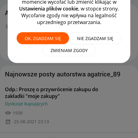
momencie wycofać lub zmienić klikając w
Ustawienia plików cookie
, w stopce strony.
Aktywność agatrice_89
Wycofanie zgody nie wpływa na legalność
uprzedniego przetwarzania.
Twój nowy wpis
Odp.: Proszę o przywrócenie
zakupu do zakładki "moje zakupy"
na forum
OK, ZGADZAM SIĘ
NIE ZGADZAM SIĘ
Dyskusje kupujących
można już podziwiać :)
‎25-08-2021
23:13
ZMIENIAM ZGODY
Najnowsze posty autorstwa agatrice_89
Odp.: Proszę o przywrócenie zakupu do
zakładki "moje zakupy"
Dyskusje kupujących
1939
‎25-08-2021
23:13