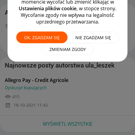
momencie wycofać lub zmienić klikając w
Ustawienia plików cookie
, w stopce strony.
Aktywność ula_leszek
Wycofanie zgody nie wpływa na legalność
uprzedniego przetwarzania.
Twój nowy wpis
Allegro Pay - Credit Agricole
na
forum
Dyskusje kupujących
można już podziwiać :)
OK, ZGADZAM SIĘ
NIE ZGADZAM SIĘ
‎18-10-2021
11:42
ZMIENIAM ZGODY
Najnowsze posty autorstwa ula_leszek
Allegro Pay - Credit Agricole
Dyskusje kupujących
415
‎18-10-2021
11:42
WYŚWIETL WSZYSTKIE