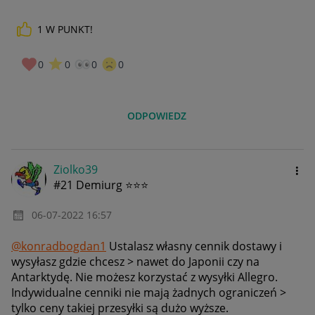
1
W PUNKT!
0
0
0
0
ODPOWIEDZ
Ziolko39
#21 Demiurg ⭐⭐⭐
‎06-07-2022
16:57
@konradbogdan1
Ustalasz własny cennik dostawy i
wysyłasz gdzie chcesz > nawet do Japonii czy na
Antarktydę. Nie możesz korzystać z wysyłki Allegro.
Indywidualne cenniki nie mają żadnych ograniczeń >
tylko ceny takiej przesyłki są dużo wyższe.