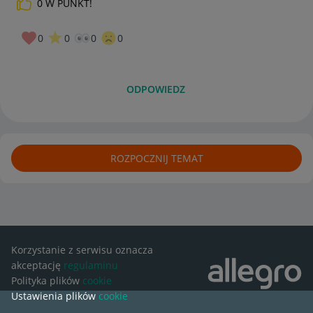
0
W PUNKT!
0
0
0
0
ODPOWIEDZ
ROZPOCZNIJ TEMAT
Korzystanie z serwisu oznacza
akceptację
regulaminu
Polityka plików
cookie
Ustawienia plików
cookie