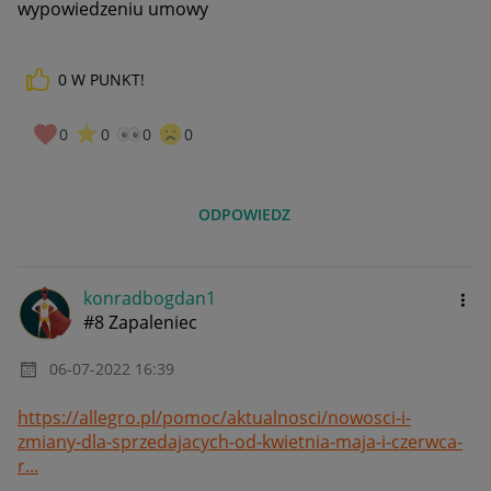
wypowiedzeniu umowy
0
W PUNKT!
0
0
0
0
ODPOWIEDZ
konradbogdan1
#8 Zapaleniec
‎06-07-2022
16:39
https://allegro.pl/pomoc/aktualnosci/nowosci-i-
zmiany-dla-sprzedajacych-od-kwietnia-maja-i-czerwca-
r...