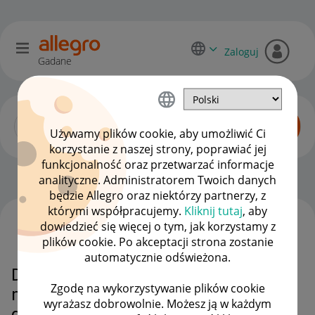
Zaloguj
Gadane
Używamy plików cookie, aby umożliwić Ci
korzystanie z naszej strony, poprawiać jej
funkcjonalność oraz przetwarzać informacje
Zaawansowani sprzedawcy
OPCJE
analityczne. Administratorem Twoich danych
będzie Allegro oraz niektórzy partnerzy, z
którymi współpracujemy.
Kliknij tutaj
, aby
dowiedzieć się więcej o tym, jak korzystamy z
WSZYSTKIE TEMATY
plików cookie. Po akceptacji strona zostanie
automatycznie odświeżona.
Dlaczego Prywatni Sprzedawcy nie
Zgodę na wykorzystywanie plików cookie
mogą udostępniać sprzedaży za
wyrażasz dobrowolnie. Możesz ją w każdym
granićę .DYSKRYMINACJA !