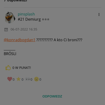
7 odpowiedzi
pinsplash
#21 Demiurg ⭐⭐⭐
‎06-07-2022
16:35
@konradbogdan1
?????????? A kto Ci broni???
_______
BRÓSLI
0
W PUNKT!
0
0
0
0
ODPOWIEDZ