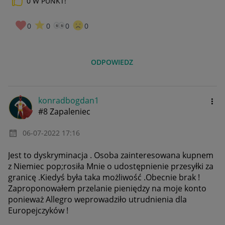
0
W PUNKT!
0
0
0
0
ODPOWIEDZ
konradbogdan1
#8 Zapaleniec
‎06-07-2022
17:16
Jest to dyskryminacja . Osoba zainteresowana kupnem
z Niemiec pop;rosiła Mnie o udostępnienie przesyłki za
granicę .Kiedyś była taka możliwość .Obecnie brak !
Zaproponowałem przelanie pieniędzy na moje konto
ponieważ Allegro weprowadziło utrudnienia dla
Europejczyków !