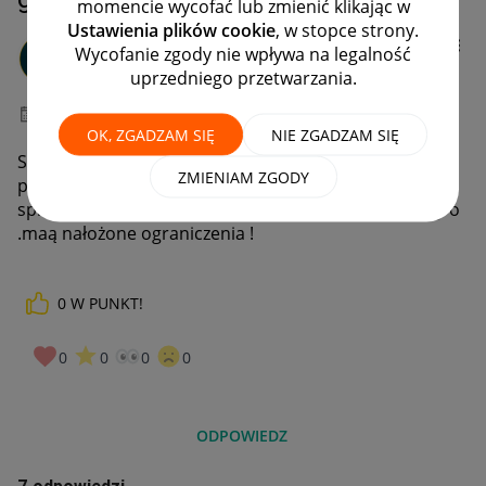
momencie wycofać lub zmienić klikając w
Ustawienia plików cookie
, w stopce strony.
konradbogdan1
Wycofanie zgody nie wpływa na legalność
#8 Zapaleniec
uprzedniego przetwarzania.
‎06-07-2022
16:31
OK, ZGADZAM SIĘ
NIE ZGADZAM SIĘ
Sprzedawałem do różnych Krajów .Kupujący z Niemiec
ZMIENIAM ZGODY
poprosił mnie o koszty i odpowiedziałem Jemu że
sprzedający prywatni są dyskryminowani przez Allegro
.maą nałożone ograniczenia !
0
W PUNKT!
0
0
0
0
ODPOWIEDZ