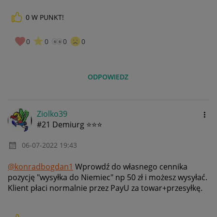
0
W PUNKT!
0
0
0
0
ODPOWIEDZ
Ziolko39
#21 Demiurg ⭐⭐⭐
‎06-07-2022
19:43
@konradbogdan1
Wprowdź do własnego cennika
pozycję "wysyłka do Niemiec" np 50 zł i możesz wysyłać.
Klient płaci normalnie przez PayU za towar+przesyłkę.