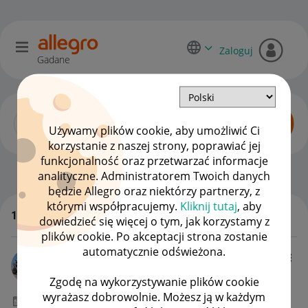
Zaloguj
Gadane
Używamy plików cookie, aby umożliwić Ci
korzystanie z naszej strony, poprawiać jej
funkcjonalność oraz przetwarzać informacje
Zaawansowani sprzedawcy
OPCJE
analityczne. Administratorem Twoich danych
będzie Allegro oraz niektórzy partnerzy, z
którymi współpracujemy.
Kliknij tutaj
, aby
111 odpowiedzi
dowiedzieć się więcej o tym, jak korzystamy z
WSZYSTKIE TEMATY
plików cookie. Po akceptacji strona zostanie
automatycznie odświeżona.
kostas11
#21 Demiurg ⭐⭐⭐
Zgodę na wykorzystywanie plików cookie
wyrażasz dobrowolnie. Możesz ją w każdym
‎25-09-2025
12:07