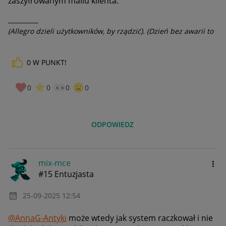
zaszyfrowanym mailu klienta.
__________
(Allegro dzieli użytkowników, by rządzić). (Dzień bez awarii to
dzień stracony).
0
W PUNKT!
0
0
0
0
ODPOWIEDZ
mix-mce
#15 Entuzjasta
‎25-09-2025
12:54
@AnnaG-Antyki
może wtedy jak system raczkował i nie