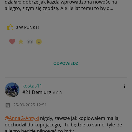
działało dobrze jak każda wprowadzona nowość na
allegro, z tym się zgodzę. Ale ile lat temu to było...
0
W PUNKT!
ODPOWIEDZ
kostas11
#21 Demiurg ⭐⭐⭐
‎25-09-2025
12:51
@AnnaG-Antyki
nigdy, zawsze jak kopiowałem maila,
dochodził do kupującego, i tu będzie to samo, tyle że
allegro będzie pilnować co byś :