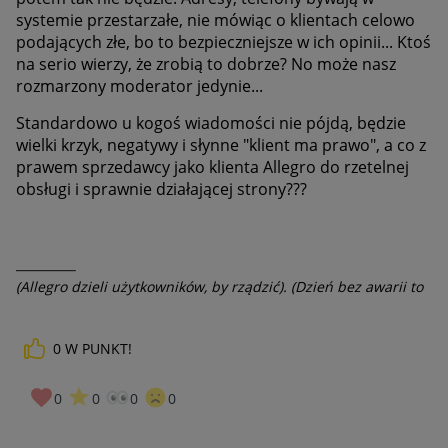
systemie przestarzałe, nie mówiąc o klientach celowo
podających złe, bo to bezpieczniejsze w ich opinii... Ktoś
na serio wierzy, że zrobią to dobrze? No może nasz
rozmarzony moderator jedynie...
Standardowo u kogoś wiadomości nie pójdą, będzie
wielki krzyk, negatywy i słynne "klient ma prawo", a co z
prawem sprzedawcy jako klienta Allegro do rzetelnej
obsługi i sprawnie działającej strony???
__________
(Allegro dzieli użytkowników, by rządzić). (Dzień bez awarii to
dzień stracony).
0
W PUNKT!
0
0
0
0