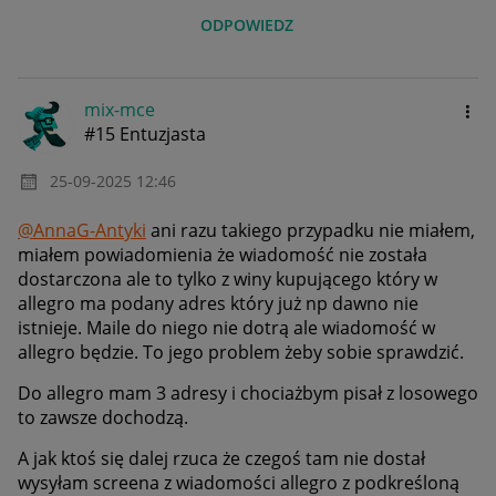
ODPOWIEDZ
mix-mce
#15 Entuzjasta
‎25-09-2025
12:46
@AnnaG-Antyki
ani razu takiego przypadku nie miałem,
miałem powiadomienia że wiadomość nie została
dostarczona ale to tylko z winy kupującego który w
allegro ma podany adres który już np dawno nie
istnieje. Maile do niego nie dotrą ale wiadomość w
allegro będzie. To jego problem żeby sobie sprawdzić.
Do allegro mam 3 adresy i chociażbym pisał z losowego
to zawsze dochodzą.
A jak ktoś się dalej rzuca że czegoś tam nie dostał
wysyłam screena z wiadomości allegro z podkreśloną