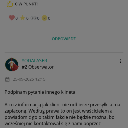
0
W PUNKT!
0
0
0
0
ODPOWIEDZ
YODALASER
#2 Obserwator
‎25-09-2025
12:15
Podpinam pytanie innego klineta.
A co z informacją jak klient nie odbierze przesyłki a ma
zapłaconą. Według prawa to on jest właścicielem a
powiadomić go o takim fakcie nie będzie można, bo
wcześniej nie kontaktował się z nami poprzez