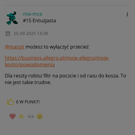
mix-mce
#15 Entuzjasta
‎25-09-2025
13:38
@marpit
możesz to wyłączyć przecież
https://business.allegro.pl/moje-allegro/moje-
konto/powiadomienia
Dla reszty robisz filtr na poczcie i od razu do kosza. To
nie jest takie trudne.
0
W PUNKT!