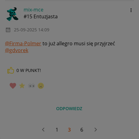
mix-mce
#15 Entuzjasta
‎25-09-2025
14:09
@Firma-Polmer
to już allegro musi się przyjrzeć
@gdvorek
0
W PUNKT!
ODPOWIEDZ
1
3
6