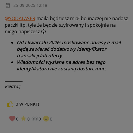
‎25-09-2025
12:18
@YODALASER
maila będziesz miał bo inaczej nie nadasz
paczki itp. tyle że będzie szyfrowany i spokojnie na
niego napiszesz
🙂
Od I kwartału 2026: maskowane adresy e-mail
będą zawierać dodatkowy identyfikator
transakcji lub oferty.
Wiadomości wysłane na adres bez tego
identyfikatora nie zostaną dostarczone.
__________
Κώστας
0
W PUNKT!
0
0
0
0