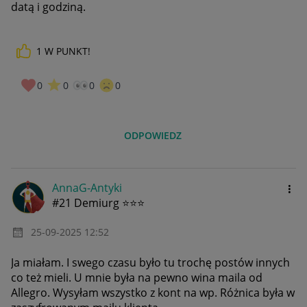
datą i godziną.
1
W PUNKT!
0
0
0
0
ODPOWIEDZ
AnnaG-Antyki
#21 Demiurg ⭐⭐⭐
‎25-09-2025
12:52
Ja miałam. I swego czasu było tu trochę postów innych
co też mieli. U mnie była na pewno wina maila od
Allegro. Wysyłam wszystko z kont na wp. Różnica była w