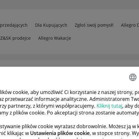
Sprzedających
Dla Kupujących
Zgłoś swój pomysł!
Allegro 
CZ&SK prodejce
Allegro Wakacje
ków cookie, aby umożliwić Ci korzystanie z naszej strony, p
rzedawcy
Gdzie moge ustawic planowany URLOP?
az przetwarzać informacje analityczne. Administratorem Tw
órzy partnerzy, z którymi współpracujemy.
Kliknij tutaj
, aby d
tamy z plików cookie. Po akceptacji strona zostanie automat
 TEMATÓW
POPRZEDNIA
NASTĘPNA
stywanie plików cookie wyrażasz dobrowolnie. Możesz ją 
ić klikając w
Ustawienia plików cookie
, w stopce strony. W