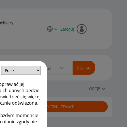
Delivery
Zaloguj
oprawiać jej
OPCJE
oich danych będzie
owiedzieć się więcej
ycznie odświeżona.
ROZPOCZNIJ TEMAT
w każdym momencie
ycofanie zgody nie