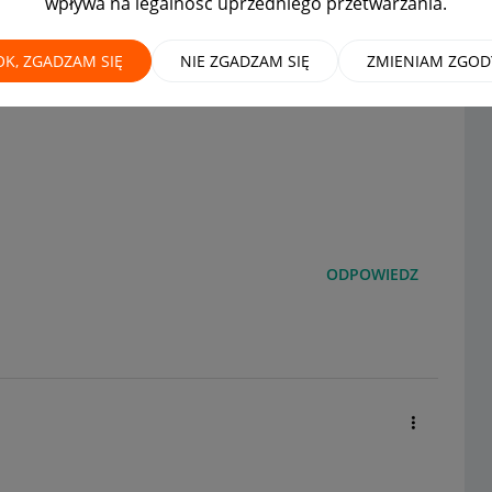
wpływa na legalność uprzedniego przetwarzania.
RLOP?
OK, ZGADZAM SIĘ
NIE ZGADZAM SIĘ
ZMIENIAM ZGOD
ODPOWIEDZ