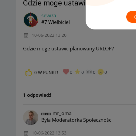
Gdzie moge ustawic planowany U
sewiza
#7 Wielbiciel
‎10-06-2022
13:20
Gdzie moge ustawic planowany URLOP?
0
0
0
0
0
W PUNKT!
1 odpowiedź
mr_oma
Była Moderatorka Społeczności
‎10-06-2022
13:53