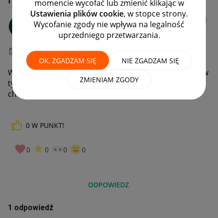
momencie wycofać lub zmienić klikając w
Ustawienia plików cookie
, w stopce strony.
ZdrowyTydzien
Wycofanie zgody nie wpływa na legalność
#7 Wielbiciel
uprzedniego przetwarzania.
‎02-12-2021
10:35
OK, ZGADZAM SIĘ
NIE ZGADZAM SIĘ
Witajcie, chciałabym zrobić inwentaryzację, nie mogę w
ZMIENIAM ZGODY
tym czasie mieć sprzedaży, jak to wykonać. Czy da się
chwilowo zawiesić aukcje na np. 3 dni? Jak to zrobić?
0
W PUNKT!
0
0
0
0
ODPOWIEDZ
1 odpowiedź