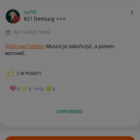
xyz96
#21 Demiurg ⭐⭐⭐
‎02-12-2021
10:36
@ZdrowyTydzien
Musisz je zakończyć, a potem
wznowić.
2
W PUNKT!
0
0
0
0
ODPOWIEDZ