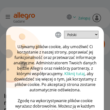
Zaloguj
Gadane
Używamy plików cookie, aby umożliwić Ci
korzystanie z naszej strony, poprawiać jej
funkcjonalność oraz przetwarzać informacje
Zaawansowani sprzedawcy
OPCJE
analityczne. Administratorem Twoich danych
będzie Allegro oraz niektórzy partnerzy, z
którymi współpracujemy.
Kliknij tutaj
, aby
dowiedzieć się więcej o tym, jak korzystamy z
WSZYSTKIE TEMATY
plików cookie. Po akceptacji strona zostanie
automatycznie odświeżona.
Inwentaryzacja a aukcje, czy
Zgodę na wykorzystywanie plików cookie
można chwilowo zawiesić oferty
wyrażasz dobrowolnie. Możesz ją w każdym
na np. 3 dni?