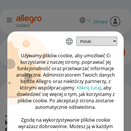
Zaloguj
Gadane
Używamy plików cookie, aby umożliwić Ci
korzystanie z naszej strony, poprawiać jej
funkcjonalność oraz przetwarzać informacje
Zaawansowani sprzedawcy
OPCJE
analityczne. Administratorem Twoich danych
będzie Allegro oraz niektórzy partnerzy, z
którymi współpracujemy.
Kliknij tutaj
, aby
dowiedzieć się więcej o tym, jak korzystamy z
WSZYSTKIE TEMATY
plików cookie. Po akceptacji strona zostanie
automatycznie odświeżona.
Jak reklamować produkt, skoro
Zgodę na wykorzystywanie plików cookie
klient nie chce przesłać
wyrażasz dobrowolnie. Możesz ją w każdym
formularza reklamacyjnego