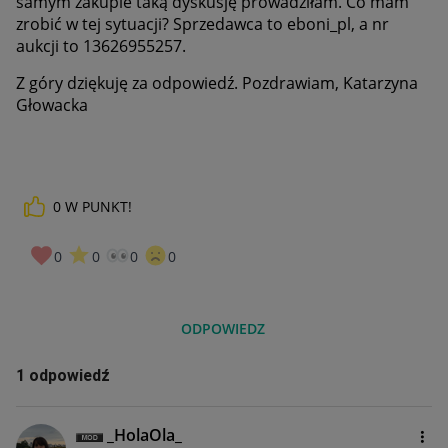
samym zakupie taką dyskusję prowadziłam. Co mam
zrobić w tej sytuacji? Sprzedawca to eboni_pl, a nr
aukcji to
13626955257.
Z góry dziękuję za odpowiedź. Pozdrawiam, Katarzyna
Głowacka
0
W PUNKT!
0
0
0
0
ODPOWIEDZ
1 odpowiedź
_HolaOla_