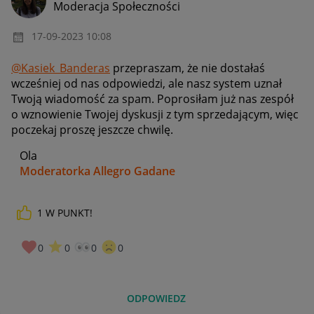
Moderacja Społeczności
‎17-09-2023
10:08
@Kasiek_Banderas
przepraszam, że nie dostałaś
wcześniej od nas odpowiedzi, ale nasz system uznał
Twoją wiadomość za spam. Poprosiłam już nas zespół
o wznowienie Twojej dyskusji z tym sprzedającym, więc
poczekaj proszę jeszcze chwilę.
Ola
Moderatorka Allegro Gadane
1
W PUNKT!
0
0
0
0
ODPOWIEDZ