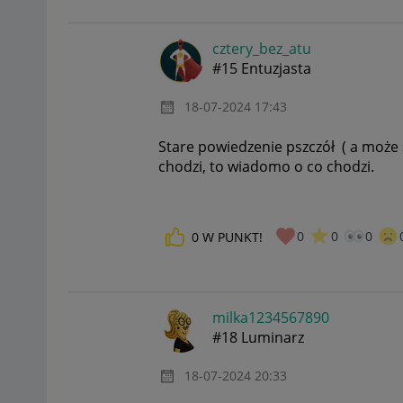
cztery_bez_atu
#15 Entuzjasta
‎18-07-2024
17:43
Stare powiedzenie pszczół ( a może 
chodzi, to wiadomo o co chodzi.
0
0
0
0
W PUNKT!
milka1234567890
#18 Luminarz
‎18-07-2024
20:33