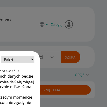
Delivery
Zaloguj
oprawiać jej
OPCJE
oich danych będzie
owiedzieć się więcej
ycznie odświeżona.
ROZPOCZNIJ TEMAT
w każdym momencie
ycofanie zgody nie