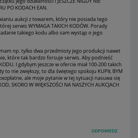
zątku jego działalności i JESZCZE NIGDY NIE
RU PO KODACH EAN.
ianiu aukcji z towarem, który nie posiada tego
w której serwis WYMAGA TAKICH KODÓW. Porady
adanie takiego kodu albo sam wystąp o jego
mam np. tylko dwa przedmioty jego produkcji nawet
nie, które tak bardzo forsuje serwis. Aby podnieść
U. I gdybym jeszcze w ofercie miał 100-200 takich
y to nie zwiększy, to dla świętego spokoju KUPIŁ BYM
bezpłatne, ale moje pytanie w tej sytuacji nasuwa się
 KOD, SKORO W WIĘKSZOŚCI NA NASZYCH AUKCJACH
ODPOWIEDZ