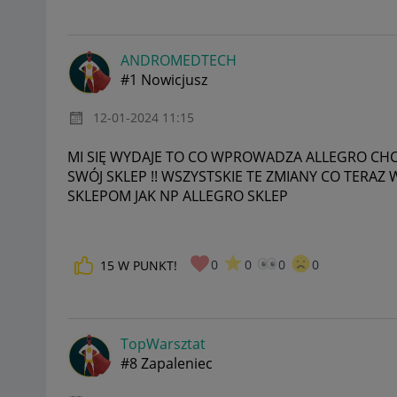
ANDROMEDTECH
#1 Nowicjusz
‎12-01-2024
11:15
MI SIĘ WYDAJE TO CO WPROWADZA ALLEGRO CH
SWÓJ SKLEP !! WSZYSTSKIE TE ZMIANY CO TERA
SKLEPOM JAK NP ALLEGRO SKLEP
0
0
0
0
15
W PUNKT!
TopWarsztat
#8 Zapaleniec