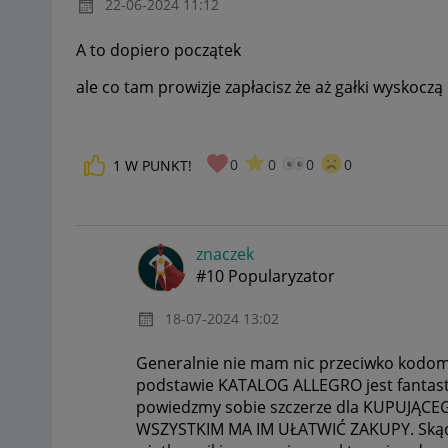
‎22-06-2024
11:12
A to dopiero początek
ale co tam prowizje zapłacisz że aż gałki wyskoczą
0
0
0
0
1
W PUNKT!
znaczek
#10 Popularyzator
‎18-07-2024
13:02
Generalnie nie mam nic przeciwko kodom
podstawie KATALOG ALLEGRO jest fantasty
powiedzmy sobie szczerze dla KUPUJĄCEG
WSZYSTKIM MA IM UŁATWIĆ ZAKUPY. Skąd t