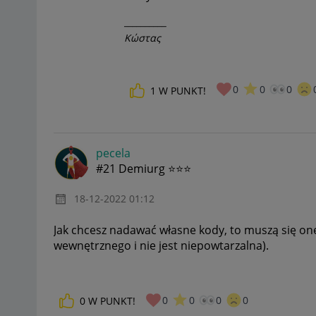
__________
Κώστας
0
0
0
1
W PUNKT!
pecela
#21 Demiurg ⭐⭐⭐
‎18-12-2022
01:12
Jak chcesz nadawać własne kody, to muszą się one
wewnętrznego i nie jest niepowtarzalna).
0
0
0
0
0
W PUNKT!