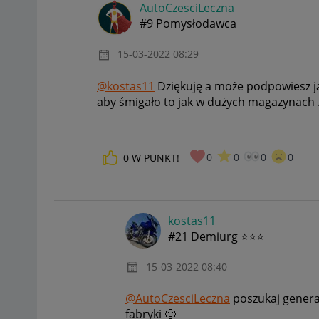
AutoCzesciLeczn
a
#9 Pomysłodawca
‎15-03-2022
08:29
@kostas11
Dziękuję a może podpowiesz ja
aby śmigało to jak w dużych magazynach
0
0
0
0
0
W PUNKT!
kostas11
#21 Demiurg ⭐⭐⭐
‎15-03-2022
08:40
@AutoCzesciLeczna
poszukaj genera
fabryki
🙂