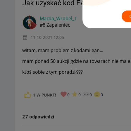
Jak uzyskać kod EAN?
MAMY ROZW
Mazda_Wrobel_1
#8 Zapaleniec
‎11-10-2021
12:05
witam, mam problem z kodami ean...
mam ponad 50 aukcji gdzie na towarach nie ma e
ktoś sobie z tym poradził???
0
0
0
0
1
W PUNKT!
27 odpowiedzi