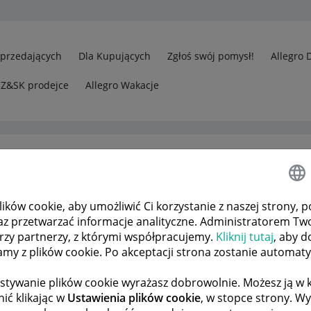
Sprzedających
Dla Kupujących
Zgłoś swój pomysł!
Allegro 
CZ&SK prodejce
Allegro Wakacje
ków cookie, aby umożliwić Ci korzystanie z naszej strony, p
rzedawcy
Odp.: Jak uzyskać kod EAN?
az przetwarzać informacje analityczne. Administratorem Tw
órzy partnerzy, z którymi współpracujemy.
Kliknij tutaj
, aby d
tamy z plików cookie. Po akceptacji strona zostanie automat
 TEMATÓW
POPRZEDNIA
NASTĘPNA
stywanie plików cookie wyrażasz dobrowolnie. Możesz ją 
ić klikając w
Ustawienia plików cookie
, w stopce strony. W