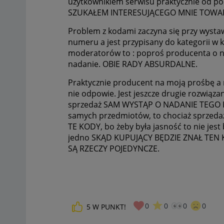
użytkownikiem serwisu praktycznie od poc
SZUKAŁEM INTERESUJĄCEGO MNIE TOWA
Problem z kodami zaczyna się przy wystaw
numeru a jest przypisany do kategorii 
moderatorów to : poproś producenta o n
nadanie. OBIE RADY ABSURDALNE.
Praktycznie producent na moją prośbę a 
nie odpowie. Jest jeszcze drugie rozwiąza
sprzedaż SAM WYSTĄP O NADANIE TEGO KOD
samych przedmiotów, to chociaż sprzedaż
TE KODY, bo żeby była jasność to nie jest 
jedno SKĄD KUPUJĄCY BĘDZIE ZNAŁ TEN
SĄ RZECZY POJEDYNCZE.
0
0
0
0
5
W PUNKT!