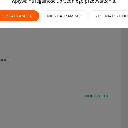
wpływa na legalność uprzedniego przetwarzania.
IĄZANIE!
OK, ZGADZAM SIĘ
NIE ZGADZAM SIĘ
ZMIENIAM ZGOD
anu...
ODPOWIEDZ