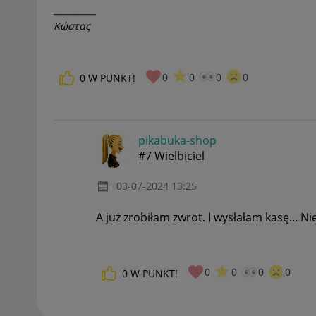
__________
Κώστας
0
0
0
0
0
W PUNKT!
pikabuka-shop
#7 Wielbiciel
‎03-07-2024
13:25
A już zrobiłam zwrot. I wysłałam kasę... N
0
0
0
0
0
W PUNKT!