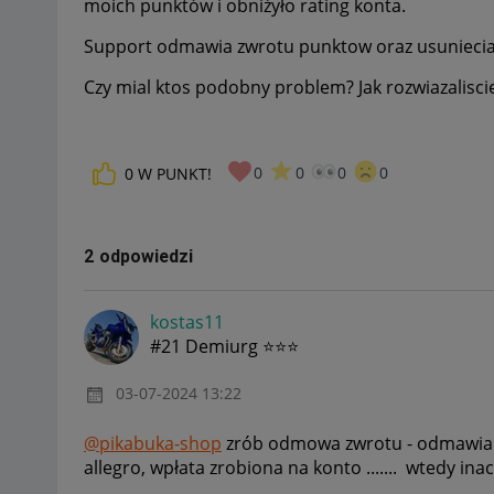
moich punktów i obniżyło rating konta.
Support odmawia zwrotu punktow oraz usuniecia 
Czy mial ktos podobny problem? Jak rozwiazalisci
0
0
0
0
0
W PUNKT!
2 odpowiedzi
kostas11
#21 Demiurg ⭐⭐⭐
‎03-07-2024
13:22
@pikabuka-shop
zrób odmowa zwrotu - odmawiam
allegro, wpłata zrobiona na konto ....... wtedy ina