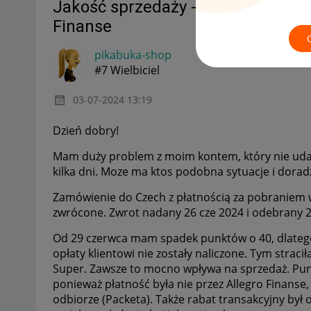
Jakość sprzedaży - utrata punktów
Finanse
pikabuka-shop
#7 Wielbiciel
‎03-07-2024
13:19
Dzień dobry!
Mam duży problem z moim kontem, który nie udaj
kilka dni. Moze ma ktos podobna sytuacje i doradz
Zamówienie do Czech z płatnością za pobraniem 
zwrócone. Zwrot nadany 26 cze 2024 i odebrany 2
Od 29 czerwca mam spadek punktów o 40, dlatego 
opłaty klientowi nie zostały naliczone. Tym strac
Super. Zawsze to mocno wpływa na sprzedaż. Punk
ponieważ płatność była nie przez Allegro Finanse,
odbiorze (Packeta). Także rabat transakcyjny był 