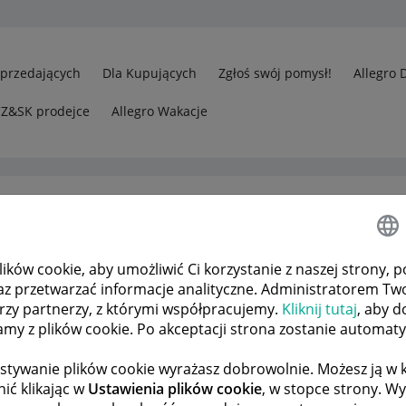
Sprzedających
Dla Kupujących
Zgłoś swój pomysł!
Allegro 
CZ&SK prodejce
Allegro Wakacje
ków cookie, aby umożliwić Ci korzystanie z naszej strony, p
rzedawcy
Jakość sprzedaży - utrata punktów przez zwrot bez Alleg
az przetwarzać informacje analityczne. Administratorem Tw
órzy partnerzy, z którymi współpracujemy.
Kliknij tutaj
, aby d
tamy z plików cookie. Po akceptacji strona zostanie automat
 TEMATÓW
POPRZEDNIA
NASTĘPNA
stywanie plików cookie wyrażasz dobrowolnie. Możesz ją 
ić klikając w
Ustawienia plików cookie
, w stopce strony. W