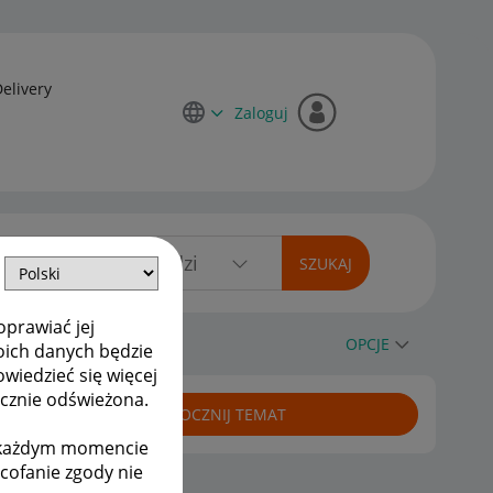
Delivery
Zaloguj
oprawiać jej
ro Finanse
OPCJE
oich danych będzie
owiedzieć się więcej
ycznie odświeżona.
ROZPOCZNIJ TEMAT
w każdym momencie
ycofanie zgody nie