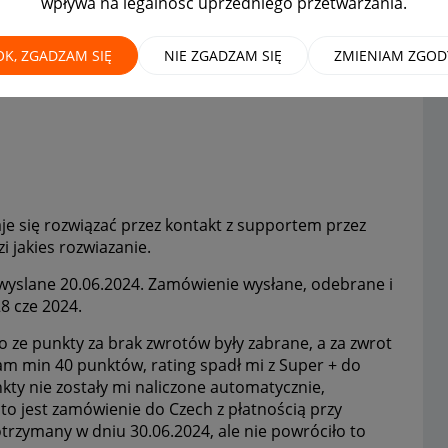
wpływa na legalność uprzedniego przetwarzania.
 przez zwrot bez Allegro
OK, ZGADZAM SIĘ
NIE ZGADZAM SIĘ
ZMIENIAM ZGOD
e się rozwiązać przez kontakt z supportem przez
i jakies rozwiazanie.
wyslane 20.06.2024. Zamówienie wysłane, odebrane i
8 cze 2024.
ze punkty za brak zwrotów były zabrane, a za zwrot
iłam min 40 punktów, rating spadł mi z Super + do
ty nie zostały mi naliczone automatycznie,
 to jest zamówienie do Czech z płatnością przy
otrzymany w dniu 30.06.2024, ale nie powróciło to