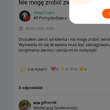
Nie mogę zrobić zwrotu wpłaty
sklepChaba
#9 Pomysłodawca
‎03-02-2026
10:56
Dostałem zwrot od klienta i nie mogę zrobić zwr
Wyświetla mi się że wpłata musi być zaksięgowana
otrzymania zwrotu i zaniża mi to statystyki
0
0
0
0
0
W PUNKT!
3 odpowiedzi
gdvorek
Moderacja Społeczności