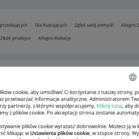
Sprzedających
Dla Kupujących
Zgłoś swój pomysł!
Allegro 
CZ&SK prodejce
Allegro Wakacje
ków cookie, aby umożliwić Ci korzystanie z naszej strony, p
rzedawcy
Nie mogę zrobić zwrotu wpłaty
az przetwarzać informacje analityczne. Administratorem Tw
órzy partnerzy, z którymi współpracujemy.
Kliknij tutaj
, aby d
tamy z plików cookie. Po akceptacji strona zostanie automat
 TEMATÓW
POPRZEDNIA
NASTĘPNA
stywanie plików cookie wyrażasz dobrowolnie. Możesz ją 
ić klikając w
Ustawienia plików cookie
, w stopce strony. W