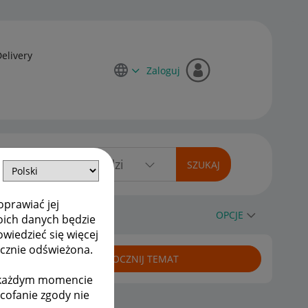
Delivery
Zaloguj
oprawiać jej
OPCJE
oich danych będzie
owiedzieć się więcej
ycznie odświeżona.
ROZPOCZNIJ TEMAT
w każdym momencie
ycofanie zgody nie