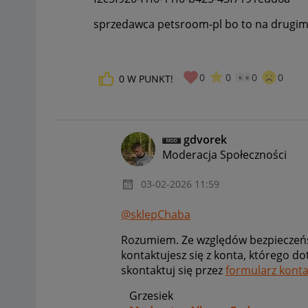
sprzedawca petsroom-pl bo to na drugi
0
0
0
0
0
W PUNKT!
gdvorek
Moderacja Społeczności
‎03-02-2026
11:59
@sklepChaba
Rozumiem. Ze względów bezpieczeńs
kontaktujesz się z konta, którego d
skontaktuj się przez
formularz kont
Grzesiek