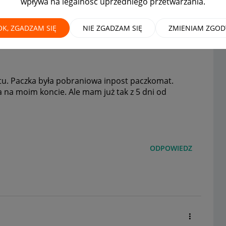
wpływa na legalność uprzedniego przetwarzania.
OK, ZGADZAM SIĘ
NIE ZGADZAM SIĘ
ZMIENIAM ZGOD
otu. Paczka była pobraniowa inpost paczkomat.
 na moim koncie. Ale mam już tak z 5 dni od
ODPOWIEDZ