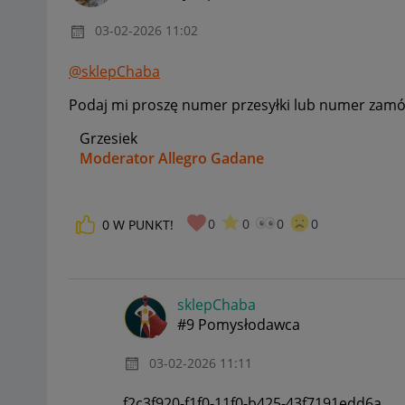
‎03-02-2026
11:02
@sklepChaba
Podaj mi proszę numer przesyłki lub numer zamó
Grzesiek
Moderator Allegro Gadane
0
0
0
0
0
W PUNKT!
sklepChaba
#9 Pomysłodawca
‎03-02-2026
11:11
f2c3f920-f1f0-11f0-b425-43f7191edd6a