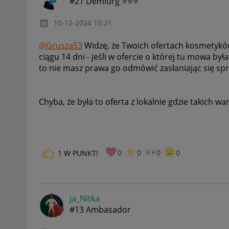
#21 Demiurg ⭐⭐⭐
‎10-12-2024
15:21
@Grusza53
Widzę, że Twoich ofertach kosmetykó
ciągu 14 dni - jeśli w ofercie o której tu mowa 
to nie masz prawa go odmówić zasłaniając się sp
Chyba, że była to oferta z lokalnie gdzie takich w
0
0
0
0
1
W PUNKT!
ja_Nitka
#13 Ambasador