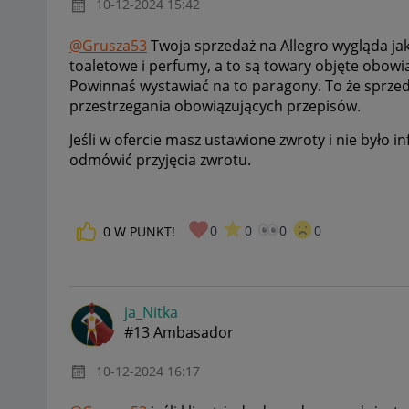
‎10-12-2024
15:42
@Grusza53
Twoja sprzedaż na Allegro wygląda ja
toaletowe i perfumy, a to są towary objęte obowi
Powinnaś wystawiać na to paragony. To że sprzeda
przestrzegania obowiązujących przepisów.
Jeśli w ofercie masz ustawione zwroty i nie było 
odmówić przyjęcia zwrotu.
0
0
0
0
0
W PUNKT!
ja_Nitka
#13 Ambasador
‎10-12-2024
16:17