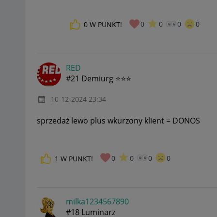
0
0
0
0
0
W PUNKT!
RED
#21 Demiurg ⭐⭐⭐
‎10-12-2024
23:34
sprzedaż lewo plus wkurzony klient = DONOS
0
0
0
0
1
W PUNKT!
milka1234567890
#18 Luminarz