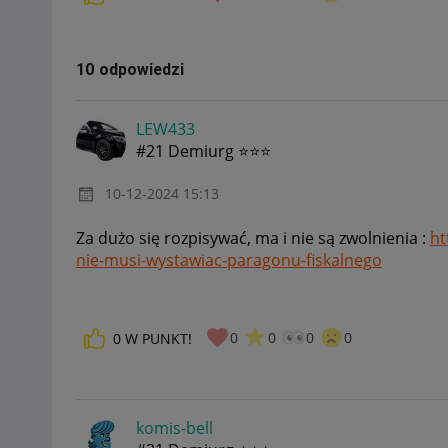
10 odpowiedzi
LEW433
#21 Demiurg ⭐⭐⭐
‎10-12-2024
15:13
Za dużo się rozpisywać, ma i nie są zwolnienia :
ht
nie-musi-wystawiac-paragonu-fiskalnego
0
0
0
0
0
W PUNKT!
komis-bell