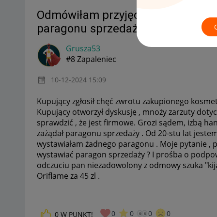
Odmówiłam przyjęcia zwrotu kosm
paragonu sprzedaży . Nie wiem co 
Grusza53
#8 Zapaleniec
‎10-12-2024
15:09
Kupujący zgłosił chęć zwrotu zakupionego kosmet
Kupujący otworzył dyskusję , mnoży zarzuty dotyc
sprawdzić , że jest firmowe. Grozi sądem, izbą 
zażądał paragonu sprzedaży . Od 20-stu lat jestem
wystawiałam żadnego paragonu . Moje pytanie , 
wystawiać paragon sprzedaży ? I prośba o podpo
odczuciu pan niezadowolony z odmowy szuka "kij
Oriflame za 45 zl .
0
0
0
0
0
W PUNKT!