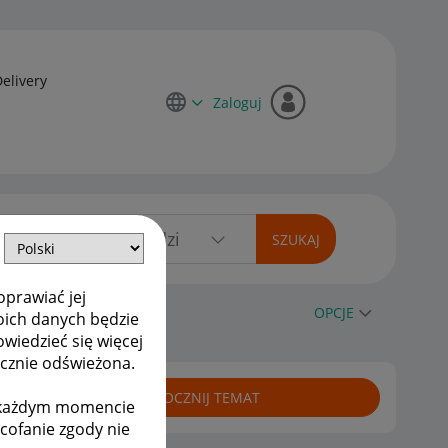
Delivery
Zaloguj
oprawiać jej
OPCJE
oich danych będzie
owiedzieć się więcej
ycznie odświeżona.
ROZPOCZNIJ TEMAT
w każdym momencie
ycofanie zgody nie