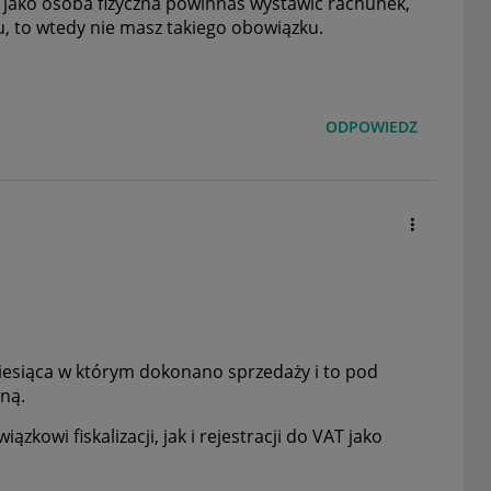
o jako osoba fizyczna powinnaś wystawić rachunek,
u, to wtedy nie masz takiego obowiązku.
ODPOWIEDZ
miesiąca w którym dokonano sprzedaży i to pod
ną.
owi fiskalizacji, jak i rejestracji do VAT jako