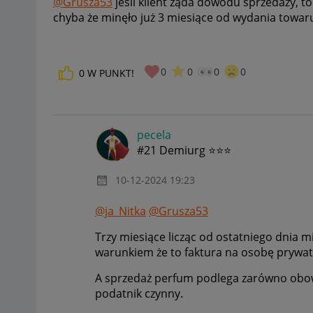
@Grusza53
jeśli klient żąda dowodu sprzedaży, t
chyba że minęło już 3 miesiące od wydania towar
0
0
0
0
0
W PUNKT!
pecela
#21 Demiurg ⭐⭐⭐
‎10-12-2024
19:23
@ja_Nitka
@Grusza53
Trzy miesiące licząc od ostatniego dnia 
warunkiem że to faktura na osobę prywat
A sprzedaż perfum podlega zarówno obowiązk
podatnik czynny.