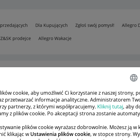
Sprzedających
Dla Kupujących
Zgłoś swój pomysł!
Allegro 
CZ&SK prodejce
Allegro Wakacje
ków cookie, aby umożliwić Ci korzystanie z naszej strony, p
rzedawcy
az przetwarzać informacje analityczne. Administratorem Tw
da paragonu sprzedaży . Nie wiem co z tym zrobić
órzy partnerzy, z którymi współpracujemy.
Kliknij tutaj
, aby d
tamy z plików cookie. Po akceptacji strona zostanie automat
stywanie plików cookie wyrażasz dobrowolnie. Możesz ją 
 TEMATÓW
POPRZEDNIA
NASTĘPNA
ić klikając w
Ustawienia plików cookie
, w stopce strony. W