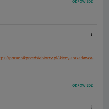
ODPOWIEDZ
tps://poradnikprzedsiebiorcy.pl/-kiedy-sprzedawca-
ODPOWIEDZ