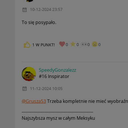
‎10-12-2024
23:57
To się posypało.
0
0
0
0
1
W PUNKT!
SpeedyGonzalezz
#16 Inspirator
‎11-12-2024
10:05
@Grusza53
Trzeba kompletnie nie mieć wyobraźni
--------------------------------------------------
Najszybsza mysz w całym Meksyku