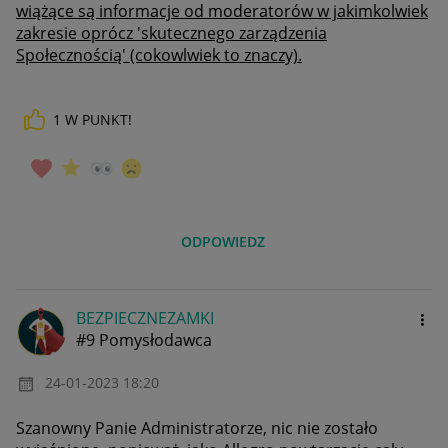
wiążące są informacje od moderatorów w jakimkolwiek
zakresie oprócz 'skutecznego zarządzenia
Społecznością' (cokowlwiek to znaczy).
1
W PUNKT!
ODPOWIEDZ
BEZPIECZNEZAMKI
#9 Pomysłodawca
‎24-01-2023
18:20
Szanowny Panie Administratorze, nic nie zostało