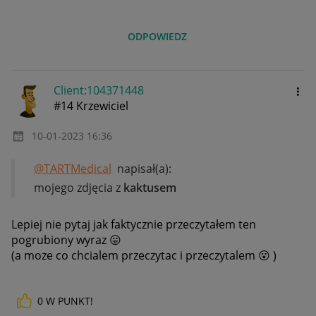
ODPOWIEDZ
Client:10437144
8
#14 Krzewiciel
‎10-01-2023
16:36
@TARTMedical
napisał(a):
mojego zdjęcia z
kaktusem
Lepiej nie pytaj jak faktycznie przeczytałem ten
pogrubiony wyraz
😛
(a moze co chcialem przeczytac i przeczytalem
😮
)
0
W PUNKT!