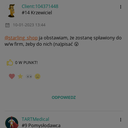
Client:10437144
8
#14 Krzewiciel
‎10-01-2023
13:44
@starling_shop
ja obstawiam, że zostanę spławiony do
w/w firm, żeby do nich (na)pisać
😮
0
W PUNKT!
ODPOWIEDZ
TARTMedical
#9 Pomysłodawca