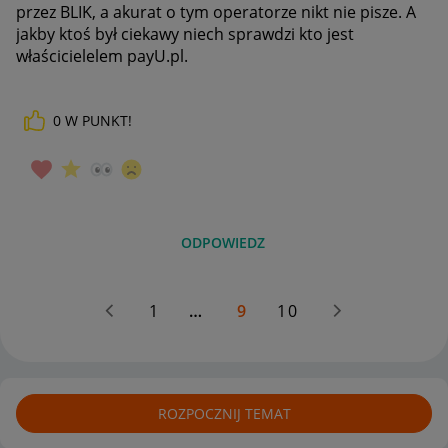
przez BLIK, a akurat o tym operatorze nikt nie pisze. A
jakby ktoś był ciekawy niech sprawdzi kto jest
właścicielelem payU.pl.
0
W PUNKT!
ODPOWIEDZ
1
…
9
10
ROZPOCZNIJ TEMAT