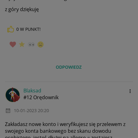
z góry dziękuję
0
W PUNKT!
ODPOWIEDZ
Blaksad
#12 Orędownik
‎10-01-2023
20:20
Zakładasz nowe konto i weryfikujesz się przelewem z
swojego konta bankowego bez skanu dowodu
osobistego, jesteś dłużej na allegro = zostajesz