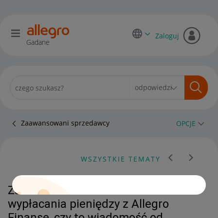
Zaloguj
Gadane
Zaawansowani sprzedawcy
OPCJE
WSZYSTKIE TEMATY
Za 7 dni stracisz możliwość
wypłacania pieniędzy z Allegro
Finanse, czy to wiadomość od