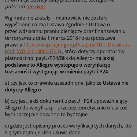
polecam
ten wpis
Wg mnie nie zostały - mianowicie nie zostało
wyjaśnione co ma Ustawa
Zgodnie z Ustawą o
przeciwdziałaniu praniu pieniędzy oraz finansowaniu
terroryzmu z dnia 1 marca 2018 roku (podstawa
prawna:
https://isap.sejm.gov.pl/isap.nsf/DocDetails.xs
p?id=WDU20180000723
) , która dotyczy operatorów
płatności np. payU/P24/Blik do Allegro-
na jakiej
podstawie to Allegro występuje o weryfikację
tożsamości występując w imieniu payU i P24
:
a) czy jest to prawnie uzasadnione, jako że
Ustawa nie
dotyczy Allegro
b) czy jest jakiś dokument z payU i P24 upoważniający
Allegro do weryfikacji - przecież teoretycznie musi coś
być i raczej nie powinno to być tajne
c) gdzie jest opisany proces weryfikacji tych danych, kto
się tym zajmuje i kto usuwa dane.