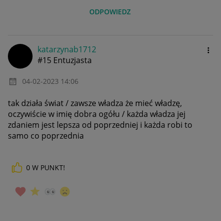
ODPOWIEDZ
katarzynab1712
#15 Entuzjasta
‎04-02-2023
14:06
tak działa świat / zawsze władza że mieć władzę,
oczywiście w imię dobra ogółu / każda władza jej
zdaniem jest lepsza od poprzedniej i każda robi to
samo co poprzednia
0
W PUNKT!