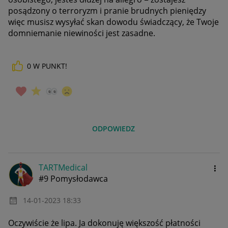
posądzony o terroryzm i pranie brudnych pieniędzy
więc musisz wysyłać skan dowodu świadczący, że Twoje
domniemanie niewiności jest zasadne.
0
W PUNKT!
ODPOWIEDZ
TARTMedical
#9 Pomysłodawca
‎14-01-2023
18:33
Oczywiście że lipa. Ja dokonuję większość płatności