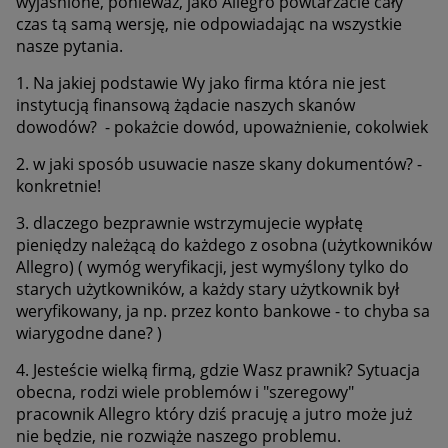
wyjaśnione, ponieważ, jako Allegro powtarzacie cały
czas tą samą wersję, nie odpowiadając na wszystkie
nasze pytania.
1. Na jakiej podstawie Wy jako firma która nie jest
instytucją finansową żądacie naszych skanów
dowodów? - pokażcie dowód, upoważnienie, cokolwiek
2. w jaki sposób usuwacie nasze skany dokumentów? -
konkretnie!
3. dlaczego bezprawnie wstrzymujecie wypłatę
pieniędzy należącą do każdego z osobna (użytkowników
Allegro) ( wymóg weryfikacji, jest wymyślony tylko do
starych użytkowników, a każdy stary użytkownik był
weryfikowany, ja np. przez konto bankowe - to chyba sa
wiarygodne dane? )
4. Jesteście wielką firmą, gdzie Wasz prawnik? Sytuacja
obecna, rodzi wiele problemów i "szeregowy"
pracownik Allegro który dziś pracuję a jutro może już
nie będzie, nie rozwiąże naszego problemu.