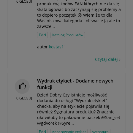
6
GŁOSUJ
produktów, kodów EAN których nie da się
skatalogować bo zaczynają się problemy a
to dopiero początek 😞 Wiem że to dla
Was niszowa kategoria i olewacie ją ale to
zawsze...
EAN
Katalog Produktów
autor
kostas11
Czytaj dalej
Wydruk etykiet - Dodanie nowych
funkcji
Dzień Dobry Czy istnieje możliwość
0
GŁOSUJ
dodania do usługi "Wydruk etykiet"
checka, aby na etykiecie pojawiła się
również Sygnatura produktu? Znacznie
ułatwiłoby to pakowanie paczek @San_set
@gdvorek @Syre...
EAN
generowanie etykiet
sygnatura