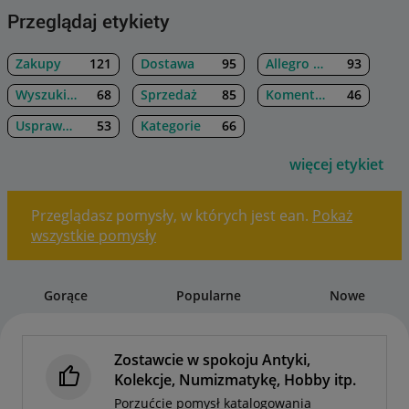
Przeglądaj etykiety
Zakupy
121
Dostawa
95
Allegro Lokalnie
93
Wyszukiwanie
68
Sprzedaż
85
Komentarze
46
Usprawnienia na Allegro
53
Kategorie
66
więcej etykiet
Przeglądasz pomysły, w których jest
ean
.
Pokaż
wszystkie pomysły
Gorące
Popularne
Nowe
Zostawcie w spokoju Antyki,
Kolekcje, Numizmatykę, Hobby itp.
Porzućcie pomysł katalogowania