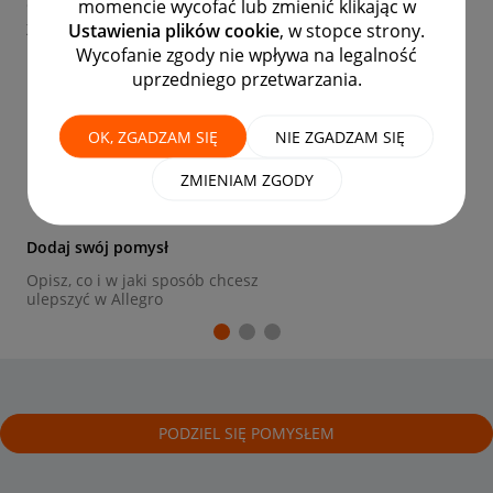
momencie wycofać lub zmienić klikając w
Chcesz zaproponować małą lub dużą zmianę w Allegro?
Ustawienia plików cookie
, w stopce strony.
Zgłoś ją w tym miejscu i poddaj ocenie społeczności!
Wycofanie zgody nie wpływa na legalność
uprzedniego przetwarzania.
1
OK, ZGADZAM SIĘ
NIE ZGADZAM SIĘ
ZMIENIAM ZGODY
Dodaj swój pomysł
Opisz, co i w jaki sposób chcesz
ulepszyć w Allegro
PODZIEL SIĘ POMYSŁEM