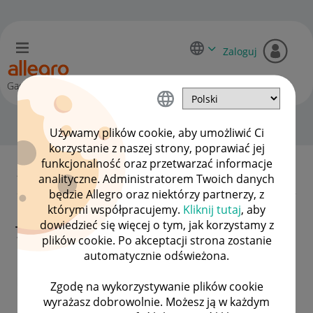
Zaloguj
Gadane
Zgłoś swój pomysł!
OPCJE
Używamy plików cookie, aby umożliwić Ci
korzystanie z naszej strony, poprawiać jej
funkcjonalność oraz przetwarzać informacje
2 Komentarze
analityczne. Administratorem Twoich danych
będzie Allegro oraz niektórzy partnerzy, z
którymi współpracujemy.
Kliknij tutaj
, aby
Jednolite zasady wyceny
dowiedzieć się więcej o tym, jak korzystamy z
towarów "z metra".
plików cookie. Po akceptacji strona zostanie
automatycznie odświeżona.
TenpaDhargye
Zgodę na wykorzystywanie plików cookie
#7 Wielbiciel
wyrażasz dobrowolnie. Możesz ją w każdym