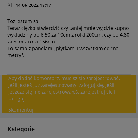
‎14-06-2022
18:17
Też jestem za!
Teraz ciężko stwierdzić czy taniej mnie wyjdzie kupno
wykładziny po 6,50 za 10cm z rolki 200cm, czy po 4,80
za 5cm z rolki 156cm.
To samo z panelami, płytkami i wszystkim co "na
metry".
Aby dodać komentarz, musisz się zarejestrować.
Jeśli jesteś już zarejestrowany, zaloguj się. Jeśli
jeszcze się nie zarejestrowałeś, zarejestruj się i
zaloguj.
Skomentuj
Kategorie