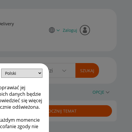
Delivery
Zaloguj
oprawiać jej
OPCJE
oich danych będzie
owiedzieć się więcej
ycznie odświeżona.
ROZPOCZNIJ TEMAT
w każdym momencie
ycofanie zgody nie