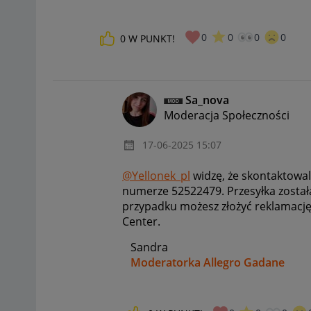
0
0
0
0
0
W PUNKT!
Sa_nova
Moderacja Społeczności
‎17-06-2025
15:07
@Yellonek_pl
widzę, że skontaktowal
numerze 52522479. Przesyłka został
przypadku możesz złożyć reklamację 
Center.
Sandra
Moderatorka Allegro Gadane