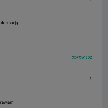
 informacją.
ODPOWIEDZ
zdrawiam