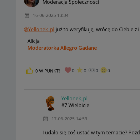
Moderacja Społeczności
‎16-06-2025
13:34
@Yellonek_pl
już to weryfikuję, wrócę do Ciebie z
Alicja
Moderatorka Allegro Gadane
0
0
0
0
0
W PUNKT!
Yellonek_pl
#7 Wielbiciel
‎17-06-2025
14:59
I udało się coś ustać w tym temacie? Po