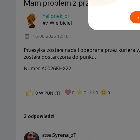
Mam problem z przesyłką Allegro
Yellonek_pl
#7 Wielbiciel
‎16-06-2025
12:10
Przesyłka została nada i odebrana przez kuriera w 
została dostarczona do punku.
Numer A0026KHX22
0
0
0
0
0
W PUNKT!
3 odpowiedzi
Syrena_zT