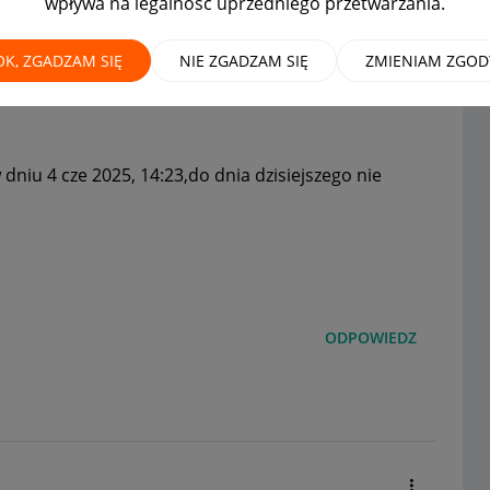
wpływa na legalność uprzedniego przetwarzania.
 One Box
OK, ZGADZAM SIĘ
NIE ZGADZAM SIĘ
ZMIENIAM ZGOD
dniu 4 cze 2025, 14:23,do dnia dzisiejszego nie
ODPOWIEDZ