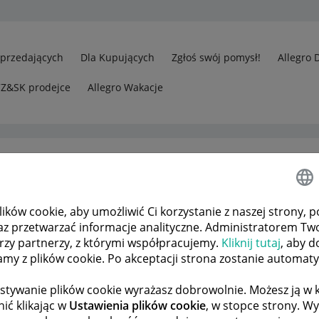
Sprzedających
Dla Kupujących
Zgłoś swój pomysł!
Allegro 
CZ&SK prodejce
Allegro Wakacje
ków cookie, aby umożliwić Ci korzystanie z naszej strony, p
yłką Allegro One Box
az przetwarzać informacje analityczne. Administratorem Tw
órzy partnerzy, z którymi współpracujemy.
Kliknij tutaj
, aby d
tamy z plików cookie. Po akceptacji strona zostanie automat
 TEMATÓW
POPRZEDNIA
NASTĘPNA
stywanie plików cookie wyrażasz dobrowolnie. Możesz ją 
ić klikając w
Ustawienia plików cookie
, w stopce strony. W