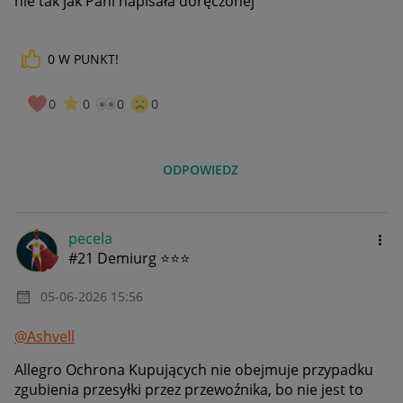
nie tak jak Pani napisała doręczonej
0
W PUNKT!
0
0
0
0
ODPOWIEDZ
pecela
#21 Demiurg ⭐⭐⭐
‎05-06-2026
15:56
@Ashvell
Allegro Ochrona Kupujących nie obejmuje przypadku
zgubienia przesyłki przez przewoźnika, bo nie jest to