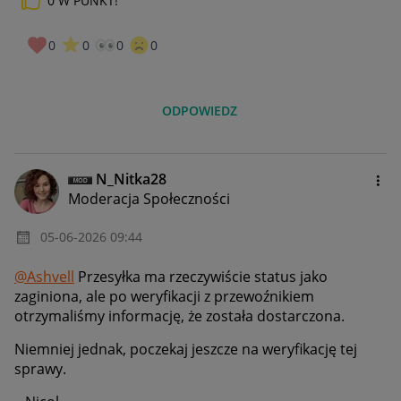
0
W PUNKT!
0
0
0
0
ODPOWIEDZ
N_Nitka28
Moderacja Społeczności
‎05-06-2026
09:44
@Ashvell
Przesyłka ma rzeczywiście status jako
zaginiona, ale po weryfikacji z przewoźnikiem
otrzymaliśmy informację, że została dostarczona.
Niemniej jednak, poczekaj jeszcze na weryfikację tej
sprawy.