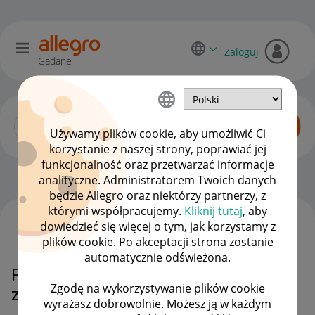
Zaloguj
Gadane
Używamy plików cookie, aby umożliwić Ci
korzystanie z naszej strony, poprawiać jej
funkcjonalność oraz przetwarzać informacje
Allegro Delivery
OPCJE
analityczne. Administratorem Twoich danych
będzie Allegro oraz niektórzy partnerzy, z
którymi współpracujemy.
Kliknij tutaj
, aby
dowiedzieć się więcej o tym, jak korzystamy z
WSZYSTKIE TEMATY
plików cookie. Po akceptacji strona zostanie
automatycznie odświeżona.
Paczka otrzymała status
Zgodę na wykorzystywanie plików cookie
zagubionej
wyrażasz dobrowolnie. Możesz ją w każdym