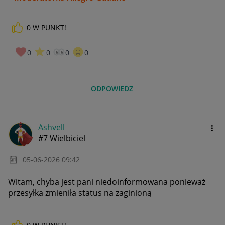
0
W PUNKT!
0
0
0
0
ODPOWIEDZ
Ashvell
#7 Wielbiciel
‎05-06-2026
09:42
Witam, chyba jest pani niedoinformowana ponieważ
przesyłka zmieniła status na zaginioną