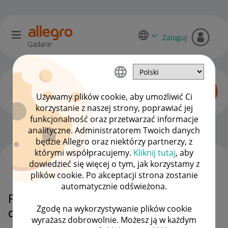
Zaloguj
Gadane
Używamy plików cookie, aby umożliwić Ci
korzystanie z naszej strony, poprawiać jej
funkcjonalność oraz przetwarzać informacje
Allegro Delivery
OPCJE
analityczne. Administratorem Twoich danych
będzie Allegro oraz niektórzy partnerzy, z
którymi współpracujemy.
Kliknij tutaj
, aby
dowiedzieć się więcej o tym, jak korzystamy z
WSZYSTKIE TEMATY
plików cookie. Po akceptacji strona zostanie
automatycznie odświeżona.
Przesyłka opóźniona i nic się nie
Zgodę na wykorzystywanie plików cookie
dzieje
wyrażasz dobrowolnie. Możesz ją w każdym