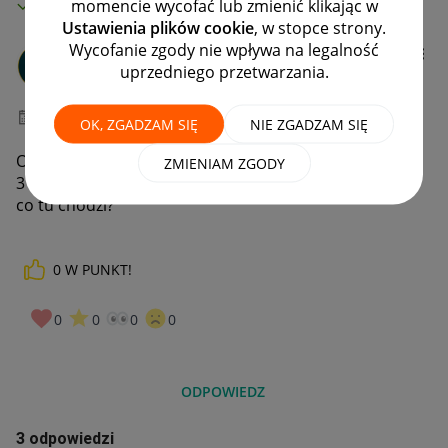
MAMY ROZWIĄZANIE!
momencie wycofać lub zmienić klikając w
Ustawienia plików cookie
, w stopce strony.
Wycofanie zgody nie wpływa na legalność
GrzesDr
uprzedniego przetwarzania.
#7 Wielbiciel
‎02-01-2025
21:49
OK, ZGADZAM SIĘ
NIE ZGADZAM SIĘ
Opóźniona przesyłka
A001H301H5 miała dotrzeć na
ZMIENIAM ZGODY
31.12.24, od 30.12.24 nic się nie zmienia w statusie - o
co tu chodzi?
0
W PUNKT!
0
0
0
0
ODPOWIEDZ
3 odpowiedzi