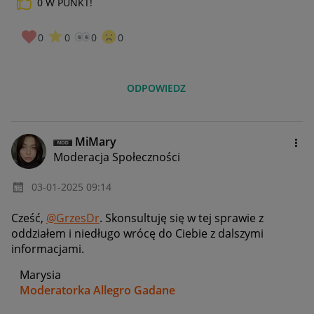
0
W PUNKT!
0
0
0
0
ODPOWIEDZ
MiMary
Moderacja Społeczności
‎03-01-2025
09:14
Cześć,
@GrzesDr
. Skonsultuję się w tej sprawie z
oddziałem i niedługo wrócę do Ciebie z dalszymi
informacjami.
Marysia
Moderatorka Allegro Gadane