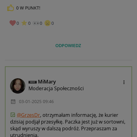
0
W PUNKT!
0
0
0
0
ODPOWIEDZ
MiMary
Moderacja Społeczności
‎03-01-2025
09:46
@GrzesDr
, otrzymałam informację, że kurier
dzisiaj podjął przesyłkę. Paczka jest już w sortowni,
skąd wyruszy w dalszą podróż. Przepraszam za
utrudnienia.