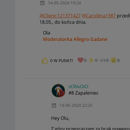
‎14-05-2024
19:24
@Client:121371427
@Carollina1987
przedł
18.05., do końca dnia.
Ola
Moderatorka Allegro Gadane
0
0
0
0
0
W PUNKT!
vONvOiO
#8 Zapaleniec
‎14-05-2024
22:25
Hey Olu,
Z góry przepraszam za brak nowego k