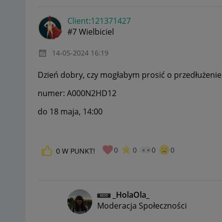
Client:12137142
7
#7 Wielbiciel
‎14-05-2024
16:19
Dzień dobry, czy mogłabym prosić o przedłużenie 
numer: A000N2HD12
do 18 maja, 14:00
0
0
0
0
0
W PUNKT!
_HolaOla_
Moderacja Społeczności