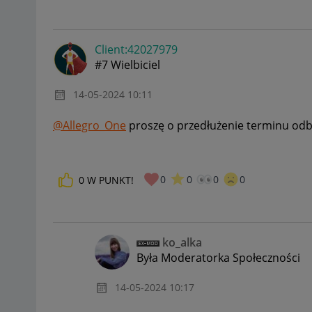
Client:42027979
#7 Wielbiciel
‎14-05-2024
10:11
@Allegro_One
proszę o przedłużenie terminu odb
0
0
0
0
0
W PUNKT!
ko_alka
Była Moderatorka Społeczności
‎14-05-2024
10:17