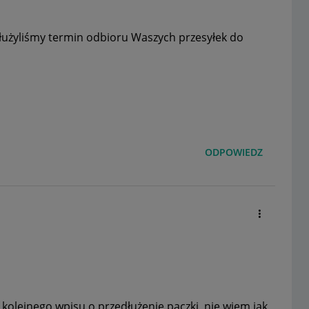
użyliśmy termin odbioru Waszych przesyłek do
ODPOWIEDZ
olejnego wpisu o przedłużenie paczki, nie wiem jak