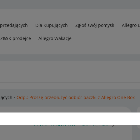
Sprzedających
Dla Kupujących
Zgłoś swój pomysł!
Allegro 
CZ&SK prodejce
Allegro Wakacje
jących
Odp.: Proszę przedłużyć odbiór paczki z Allegro One Box
LISTA TEMATÓW
NASTĘPNA