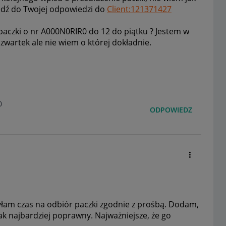
iedź do Twojej odpowiedzi do
Client:121371427
paczki o nr
A000N0RIR0 do 12 do piątku ? Jestem w
wartek ale nie wiem o której dokładnie.
0
ODPOWIEDZ
łam czas na odbiór paczki zgodnie z prośbą. Dodam,
ak najbardziej poprawny. Najważniejsze, że go