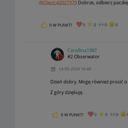
@Client:42027979
Dobrze, odbierz paczkę
0
0
0
0
0
W PUNKT!
Carollina1987
#2 Obserwator
‎14-05-2024
16:49
Dzień dobry. Mogę również prosić o
Z góry dziękuję.
0
0
0
0
W PUNKT!