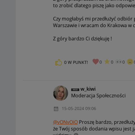
to zrobić dlatego piszę jako odpow
Czy mogłabyś mi przedłużyć odbiór 
Warszawie i wracam do Krakowa w cz
Z góry bardzo Ci dziękuję !
0
0
0
0
W PUNKT!
w_kiwi
Moderacja Społeczności
‎15-05-2024
09:06
@vONvOiO
Proszę bardzo, przedłuży
że Twój sposób dodania wpisu jest j