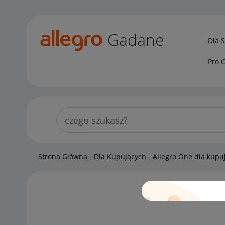
Gadane
Dla 
Pro 
Strona Główna
Dla Kupujących
Allegro One dla kupu