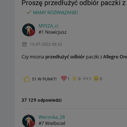
Proszę przedłużyć odbiór paczki z
MAMY ROZWIĄZANIE!
MYSZA_ci
#1 Nowicjusz
‎15-07-2022
09:32
Czy mozna
przedłużyć odbiór
paczki z
Allegro On
1
0
1
0
51
W PUNKT!
37 129 odpowiedzi
Weronka_28
#7 Wielbiciel