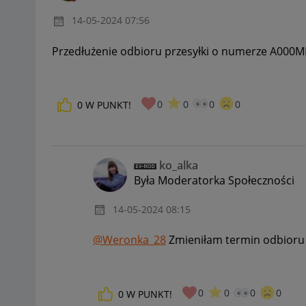
‎14-05-2024
07:56
Przedłużenie odbioru przesyłki o numerze A000
0
0
0
0
0
W PUNKT!
ko_alka
Była Moderatorka Społeczności
‎14-05-2024
08:15
@Weronka_28
Zmieniłam termin odbioru t
0
0
0
0
0
W PUNKT!