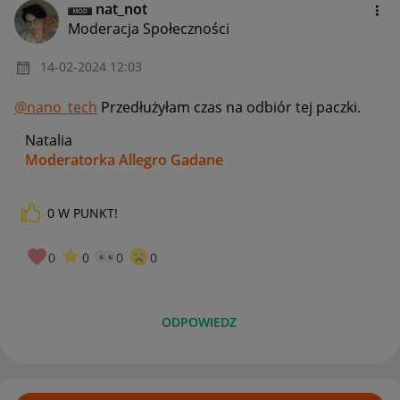
nat_not
Moderacja Społeczności
‎14-02-2024
12:03
@nano_tech
Przedłużyłam czas na odbiór tej paczki.
Natalia
Moderatorka Allegro Gadane
0
W PUNKT!
0
0
0
0
ODPOWIEDZ