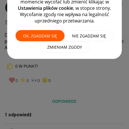
momencie wycofać lub zmienić klikając w
nano_tech
Ustawienia plików cookie
, w stopce strony.
#7 Wielbiciel
Wycofanie zgody nie wpływa na legalność
uprzedniego przetwarzania.
‎14-02-2024
11:34
Dzień dobry. Chciałbym przedłużyć magazynowanie
OK, ZGADZAM SIĘ
NIE ZGADZAM SIĘ
przesyłki do godziny 20 w dniu dzisiejszym. Nr przesyłki:
ZMIENIAM ZGODY
A000EPDP34. Dziękuję
0
W PUNKT!
0
0
0
0
ODPOWIEDZ
1 odpowiedź