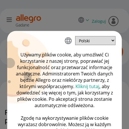
Zaloguj
Gadane
Używamy plików cookie, aby umożliwić Ci
korzystanie z naszej strony, poprawiać jej
funkcjonalność oraz przetwarzać informacje
Allegro One dla kupujących
OPCJE
analityczne. Administratorem Twoich danych
będzie Allegro oraz niektórzy partnerzy, z
którymi współpracujemy.
Kliknij tutaj
, aby
dowiedzieć się więcej o tym, jak korzystamy z
WSZYSTKIE TEMATY
plików cookie. Po akceptacji strona zostanie
automatycznie odświeżona.
Przedłużenie magazynowania
Zgodę na wykorzystywanie plików cookie
paczki w onebox
wyrażasz dobrowolnie. Możesz ją w każdym